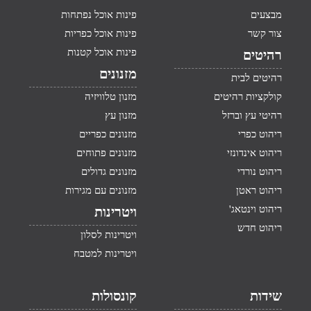
מבצעים
פינות אוכל נפתחות
צור קשר
פינות אוכל כפריות
פינות אוכל קטנות
רהיטים
מזנונים
רהיטים לבית
קולקציות רהיטים
מזנון טלוויזיה
רהיטי עץ וברזל
מזנון עץ
ריהוט כפרי
מזנונים כפריים
ריהוט אינדונזי
מזנונים פתוחים
ריהוט נורדי
מזנונים גדולים
ריהוט ראטן
מזנונים עם מגירות
ריהוט וינטאג'
ויטרינות
ריהוט חדש
ויטרינות לסלון
ויטרינות למטבח
שידות
קונסולות