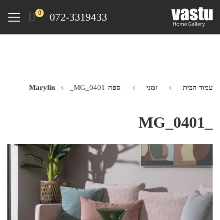
Ski
Menu
0
072-3319433
t
mai
conten
עמוד הבית
זמני
ספה Marylin
_MG_0401
_MG_0401