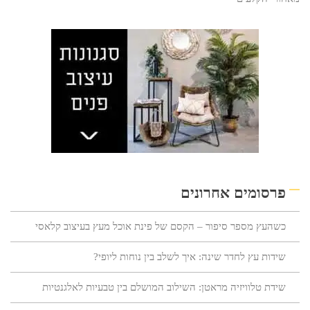
פרסומים אחרונים
כשהעץ מספר סיפור – הקסם של פינת אוכל מעץ בעיצוב קלאסי
שידות עץ לחדר שינה: איך לשלב בין נוחות ליופי?
שידת טלוויזיה מראטן: השילוב המושלם בין טבעיות לאלגנטיות