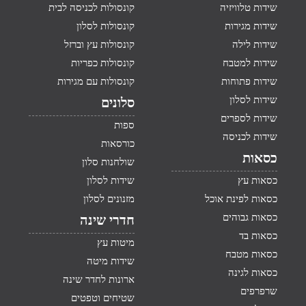
שידות טלוויזיה
קונסולות לכניסה לבית
שידות מגירות
קונסולות לסלון
שידות לילה
קונסולות עץ וברזל
שידות למטבח
קונסולות כפריות
שידות פתוחות
קונסולות עם מגירות
שידות לסלון
סלונים
שידות לספרים
ספות
שידות לכניסה
כורסאות
כסאות
שולחנות סלון
כסאות עץ
שידות לסלון
כסאות לפינת אוכל
מזנונים לסלון
כסאות גבוהים
חדרי שינה
כסאות בד
מיטות עץ
כסאות מטבח
שידות מיטה
כסאות לגינה
ארונות לחדר שינה
שרפרפים
שטיחים וטפטים