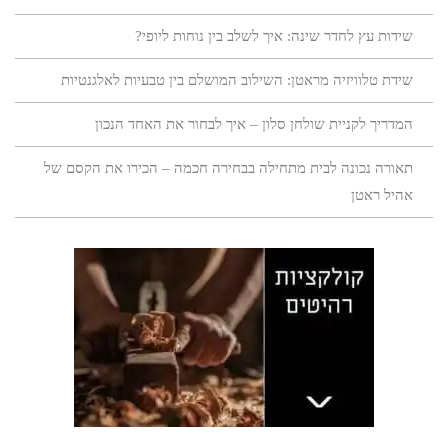
שידות עץ לחדר שינה: איך לשלב בין נוחות ליופי?
שידת טלוויזיה מראטן: השילוב המושלם בין טבעיות לאלגנטיות
המדריך לקניית שולחן סלון – איך לבחור את האחד הנכון
תאורה נכונה לבית מתחילה בבחירה חכמה – הכירו את הקסם של
אהיל ראטן