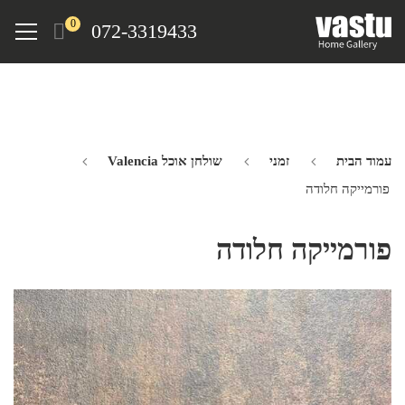
Ski
Menu
0
072-3319433
t
mai
conten
עמוד הבית
זמני
שולחן אוכל Valencia
פורמייקה חלודה
פורמייקה חלודה