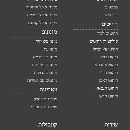
מבצעים
פינות אוכל נפתחות
צור קשר
פינות אוכל כפריות
פינות אוכל קטנות
רהיטים
מזנונים
רהיטים לבית
קולקציות רהיטים
מזנון טלוויזיה
רהיטי עץ וברזל
מזנון עץ
ריהוט כפרי
מזנונים כפריים
ריהוט אינדונזי
מזנונים פתוחים
ריהוט נורדי
מזנונים גדולים
ריהוט ראטן
מזנונים עם מגירות
ריהוט וינטאג'
ויטרינות
ריהוט חדש
ויטרינות לסלון
ויטרינות למטבח
שידות
קונסולות