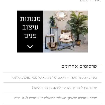
מאחורי הקלעים
פרסומים אחרונים
כשהעץ מספר סיפור – הקסם של פינת אוכל מעץ בעיצוב קלאסי
שידות עץ לחדר שינה: איך לשלב בין נוחות ליופי?
שידת טלוויזיה מראטן: השילוב המושלם בין טבעיות לאלגנטיות