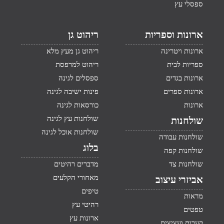
ספסלי עץ
ארונות וספריות
ריהוט גן
ארונות ויטרינה
ריהוט גן מעץ מלא
ספריות לבית
ריהוט למרפסת
ארונות בגדים
ספסלים לגינה
ארונות ספרים
פינות ישיבה לגינה
ארונות
כורסאות לגינה
שולחנות עץ לגינה
שולחנות
שולחנות אוכל לגינה
שולחנות עבודה
בלוג
שולחנות קפה
שולחנות צד
מדברים רהיטים
מאחורי הקלעים
אביזרי עיצוב
טיפים
מראות
רהיטי עץ
טפטים
ארונות עץ
קערות ועציצים