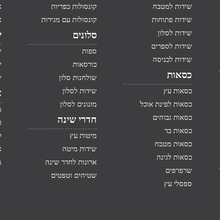
שידות למטבח
קונסולות כפריות
א
שידות פתוחות
קונסולות עם מגירות
א
שידות לסלון
סלונים
ש
שידות לספרים
ספות
ש
שידות לכניסה
כורסאות
ש
כסאות
שולחנות סלון
ש
כסאות עץ
שידות לסלון
א
כסאות לפינת אוכל
מזנונים לסלון
מ
כסאות גבוהים
חדרי שינה
ט
כסאות בד
מיטות עץ
ק
כסאות מטבח
שידות מיטה
א
כסאות לגינה
ארונות לחדר שינה
מ
שרפרפים
שטיחים וטפטים
ספסלי עץ