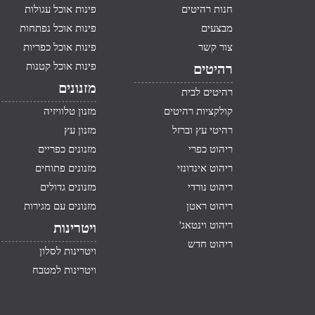
חנות רהיטים
פינות אוכל עגולות
מבצעים
פינות אוכל נפתחות
צור קשר
פינות אוכל כפריות
פינות אוכל קטנות
רהיטים
מזנונים
רהיטים לבית
קולקציות רהיטים
מזנון טלוויזיה
רהיטי עץ וברזל
מזנון עץ
ריהוט כפרי
מזנונים כפריים
ריהוט אינדונזי
מזנונים פתוחים
ריהוט נורדי
מזנונים גדולים
ריהוט ראטן
מזנונים עם מגירות
ריהוט וינטאג'
ויטרינות
ריהוט חדש
ויטרינות לסלון
ויטרינות למטבח