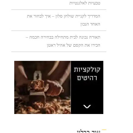
טבעיות לאלגנטיות
המדריך לקניית שולחן סלון – איך לבחור את
האחד הנכון
תאורה נכונה לבית מתחילה בבחירה חכמה –
הכירו את הקסם של אהיל ראטן
עוד בבלוג