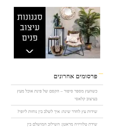
פרסומים אחרונים
כשהעץ מספר סיפור – הקסם של פינת אוכל מעץ
בעיצוב קלאסי
שידות עץ לחדר שינה: איך לשלב בין נוחות ליופי?
שידת טלוויזיה מראטן: השילוב המושלם בין