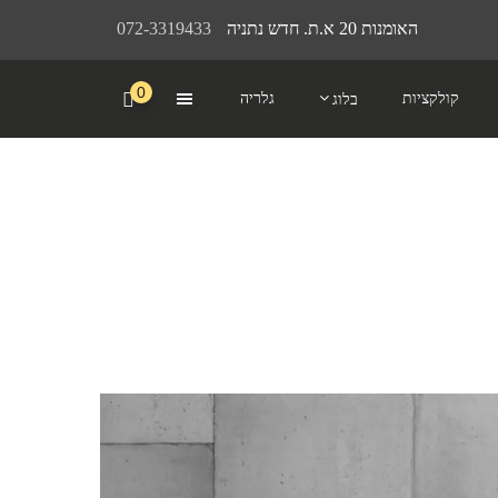
האומנות 20 א.ת. חדש נתניה
072-3319433
0
קולקציות
גלריה
בלוג