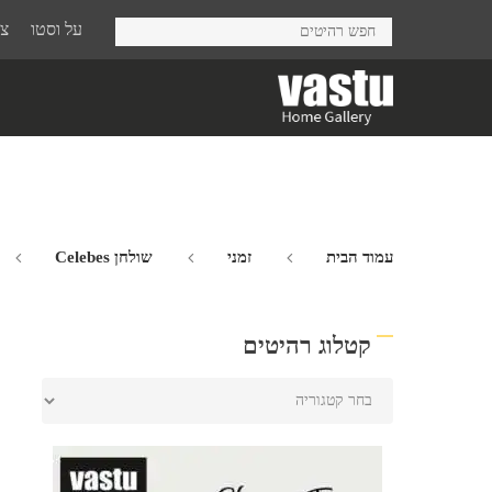
Ski
על וסטו
צר
t
mai
conten
עמוד הבית
זמני
שולחן Celebes
קטלוג רהיטים