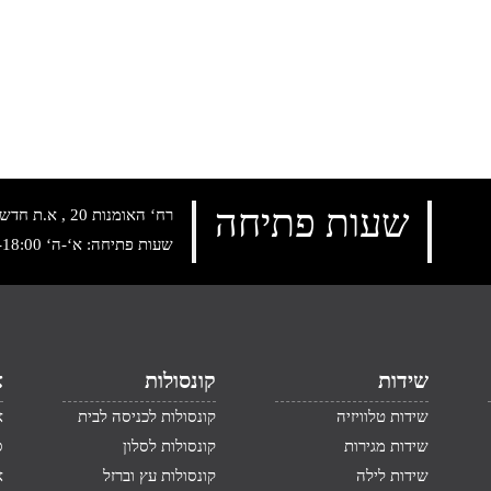
שעות פתיחה
רח‘ האומנות 20 , א.ת חדש נתניה, טלפון:
שעות פתיחה: א‘-ה‘ 10:00-18:00 , שישי: 9:00-14:00
שידות
קונסולות
א
שידות טלוויזיה
קונסולות לכניסה לבית
א
שידות מגירות
קונסולות לסלון
ס
שידות לילה
קונסולות עץ וברזל
א