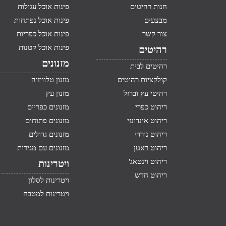
חנות רהיטים
פינות אוכל עגולות
מבצעים
פינות אוכל נפתחות
צור קשר
פינות אוכל כפריות
פינות אוכל קטנות
רהיטים
מזנונים
רהיטים לבית
קולקציות רהיטים
מזנון טלוויזיה
רהיטי עץ וברזל
מזנון עץ
ריהוט כפרי
מזנונים כפריים
ריהוט אינדונזי
מזנונים פתוחים
ריהוט נורדי
מזנונים גדולים
ריהוט ראטן
מזנונים עם מגירות
ריהוט וינטאג'
ויטרינות
ריהוט חדש
ויטרינות לסלון
ויטרינות למטבח