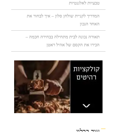
טבעיות לאלגנטיות
המדריך לקניית שולחן סלון – איך לבחור את
האחד הנכון
תאורה נכונה לבית מתחילה בבחירה חכמה –
הכירו את הקסם של אהיל ראטן
עוד בבלוג