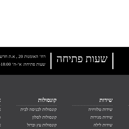
שעות פתיחה
רח‘ האומנות 20 , א.ת חדש נתניה, טלפון:
שעות פתיחה: א‘-ה‘ 10:00-18:00 , שישי: 9:00-14:00
שידות
קונסולות
א
שידות טלוויזיה
קונסולות לכניסה לבית
א
שידות מגירות
קונסולות לסלון
ס
שידות לילה
קונסולות עץ וברזל
א