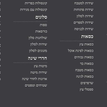
שידות למטבח
קונסולות כפריות
א
שידות פתוחות
קונסולות עם מגירות
א
שידות לסלון
סלונים
ש
שידות לספרים
ספות
ש
שידות לכניסה
כורסאות
ש
כסאות
שולחנות סלון
ש
כסאות עץ
שידות לסלון
א
כסאות לפינת אוכל
מזנונים לסלון
מ
כסאות גבוהים
חדרי שינה
ט
כסאות בד
מיטות עץ
ק
כסאות מטבח
שידות מיטה
א
כסאות לגינה
ארונות לחדר שינה
מ
שרפרפים
שטיחים וטפטים
ספסלי עץ