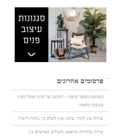
פרסומים אחרונים
כשהעץ מספר סיפור – הקסם של פינת אוכל מעץ
בעיצוב קלאסי
שידות עץ לחדר שינה: איך לשלב בין נוחות ליופי?
שידת טלוויזיה מראטן: השילוב המושלם בין