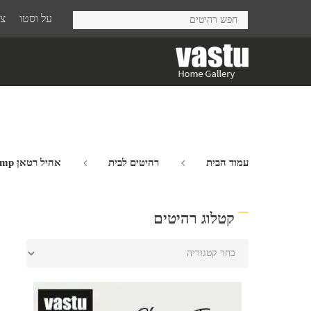
Ski
על וסטו
צר
t
mai
conten
עמוד הבית
רהיטים לבית
אהיל רטאן Nugget Lamp
קטלוג רהיטים