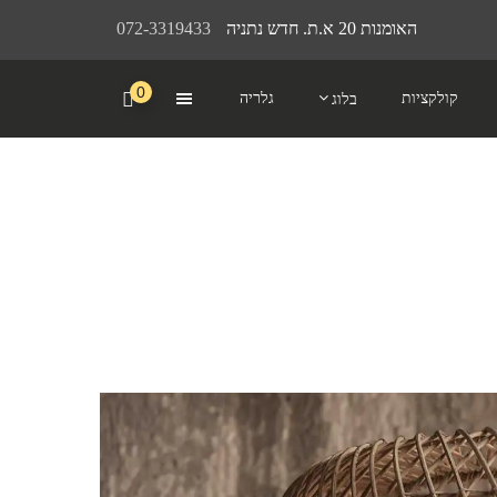
האומנות 20 א.ת. חדש נתניה
072-3319433
0
קולקציות
גלריה
בלוג