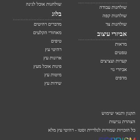
שולחנות אוכל לגינה
שולחנות עבודה
בלוג
שולחנות קפה
שולחנות צד
מדברים רהיטים
מאחורי הקלעים
אביזרי עיצוב
טיפים
מראות
רהיטי עץ
טפטים
ארונות עץ
קערות ועציצים
פינות אוכל מעץ
אביזרי נוי
מיטות עץ
מדפים
שידות עץ
תקנון ותנאי שימוש
הצהרת נגישות
כל הזכויות שמורות לגלריית וסטו -
רהיטי עץ מלא