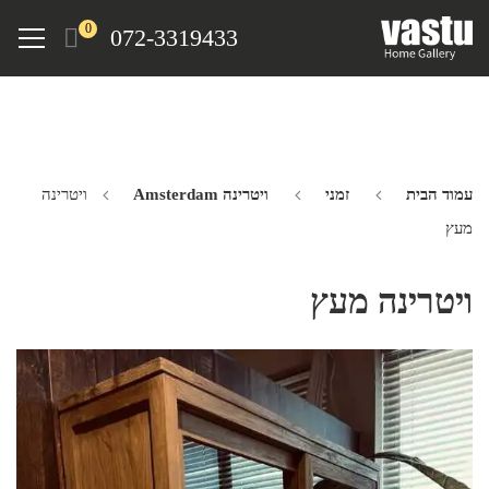
Ski
Menu
0
072-3319433
t
mai
conten
עמוד הבית
זמני
ויטרינה Amsterdam
ויטרינה
מעץ
ויטרינה מעץ