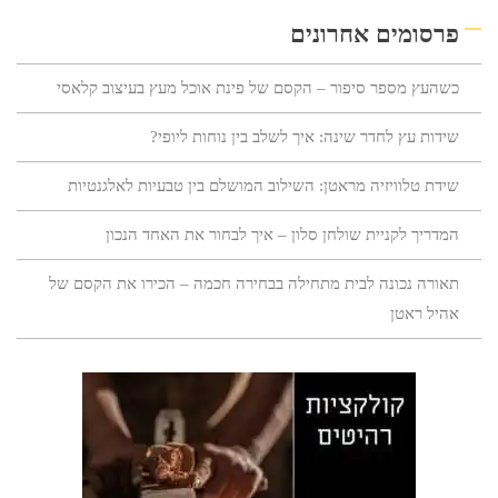
פרסומים אחרונים
כשהעץ מספר סיפור – הקסם של פינת אוכל מעץ בעיצוב קלאסי
שידות עץ לחדר שינה: איך לשלב בין נוחות ליופי?
שידת טלוויזיה מראטן: השילוב המושלם בין טבעיות לאלגנטיות
המדריך לקניית שולחן סלון – איך לבחור את האחד הנכון
תאורה נכונה לבית מתחילה בבחירה חכמה – הכירו את הקסם של
אהיל ראטן