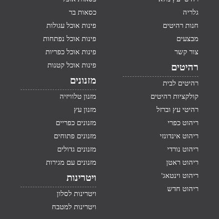
גלריה
כסאות בר
חנות רהיטים
פינות אוכל עגולות
מבצעים
פינות אוכל נפתחות
צור קשר
פינות אוכל כפריות
פינות אוכל קטנות
רהיטים
מזנונים
רהיטים לבית
קולקציות רהיטים
מזנון טלוויזיה
רהיטי עץ וברזל
מזנון עץ
ריהוט כפרי
מזנונים כפריים
ריהוט אינדונזי
מזנונים פתוחים
ריהוט נורדי
מזנונים גדולים
ריהוט ראטן
מזנונים עם מגירות
ריהוט וינטאג'
ויטרינות
ריהוט חדש
ויטרינות לסלון
ויטרינות למטבח