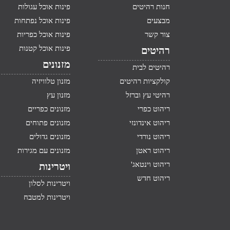
חנות רהיטים
פינות אוכל עגולות
מבצעים
פינות אוכל נפתחות
צור קשר
פינות אוכל כפריות
פינות אוכל קטנות
רהיטים
מזנונים
רהיטים לבית
קולקציות רהיטים
מזנון טלוויזיה
רהיטי עץ וברזל
מזנון עץ
ריהוט כפרי
מזנונים כפריים
ריהוט אינדונזי
מזנונים פתוחים
ריהוט נורדי
מזנונים גדולים
ריהוט ראטן
מזנונים עם מגירות
ריהוט וינטאג'
ויטרינות
ריהוט חדש
ויטרינות לסלון
ויטרינות למטבח