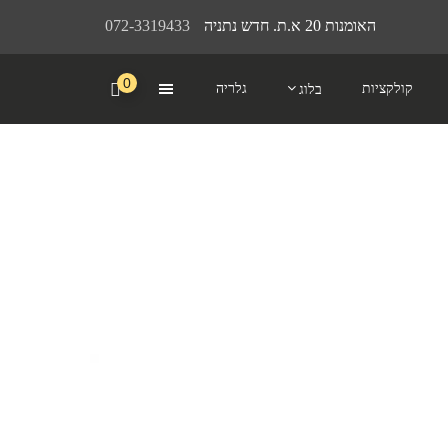
האומנות 20 א.ת. חדש נתניה
072-3319433
0
קולקציות
גלריה
בלוג