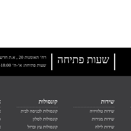
שעות פתיחה
רח‘ האומנות 20 , א.ת חדש נתניה, טלפון:
שעות פתיחה: א‘-ה‘ 10:00-18:00 , שישי: 9:00-14:00
שידות
קונסולות
א
שידות טלוויזיה
קונסולות לכניסה לבית
א
שידות מגירות
קונסולות לסלון
ס
שידות לילה
קונסולות עץ וברזל
א