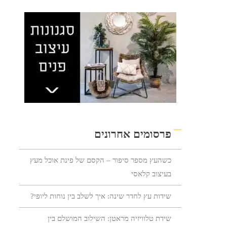
פרסומים אחרונים
כשהעץ מספר סיפור – הקסם של פינת אוכל מעץ
בעיצוב קלאסי
שידות עץ לחדר שינה: איך לשלב בין נוחות ליופי?
שידת טלוויזיה מראטן: השילוב המושלם בין