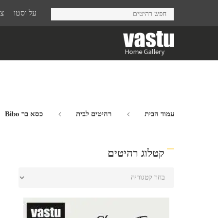
Ski
על וסטו
צר
t
mai
conten
עמוד הבית
רהיטים לבית
כסא בר Bibo
קטלוג רהיטים