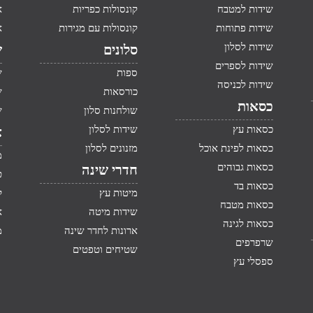
שידות למטבח
קונסולות כפריות
א
שידות פתוחות
קונסולות עם מגירות
א
שידות לסלון
סלונים
ש
שידות לספרים
ספות
ש
שידות לכניסה
כורסאות
ש
כסאות
שולחנות סלון
ש
כסאות עץ
שידות לסלון
א
כסאות לפינת אוכל
מזנונים לסלון
מ
כסאות גבוהים
חדרי שינה
ט
כסאות בד
מיטות עץ
ק
כסאות מטבח
שידות מיטה
א
כסאות לגינה
ארונות לחדר שינה
מ
שרפרפים
שטיחים וטפטים
ספסלי עץ