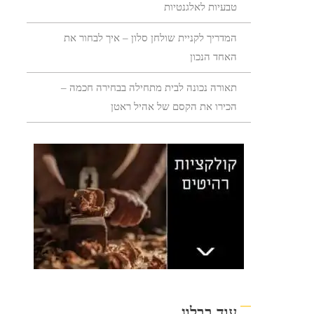
טבעיות לאלגנטיות
המדריך לקניית שולחן סלון – איך לבחור את
האחד הנכון
תאורה נכונה לבית מתחילה בבחירה חכמה –
הכירו את הקסם של אהיל ראטן
עוד בבלוג