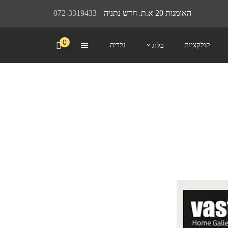
האומנות 20 א.ת. חדש נתניה
072-3319433
0
קולקציות
גלריה
בלוג