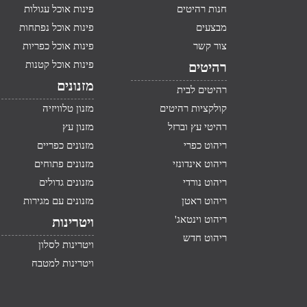
חנות רהיטים
פינות אוכל עגולות
מבצעים
פינות אוכל נפתחות
צור קשר
פינות אוכל כפריות
פינות אוכל קטנות
רהיטים
מזנונים
רהיטים לבית
קולקציות רהיטים
מזנון טלוויזיה
רהיטי עץ וברזל
מזנון עץ
ריהוט כפרי
מזנונים כפריים
ריהוט אינדונזי
מזנונים פתוחים
ריהוט נורדי
מזנונים גדולים
ריהוט ראטן
מזנונים עם מגירות
ריהוט וינטאג'
ויטרינות
ריהוט חדש
ויטרינות לסלון
ויטרינות למטבח