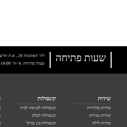
שעות פתיחה
רח‘ האומנות 20 , א.ת חדש נתניה, טלפון:
שעות פתיחה: א‘-ה‘ 10:00-18:00 , שישי: 9:00-14:00
שידות
קונסולות
א
שידות טלוויזיה
קונסולות לכניסה לבית
א
שידות מגירות
קונסולות לסלון
ס
שידות לילה
קונסולות עץ וברזל
א