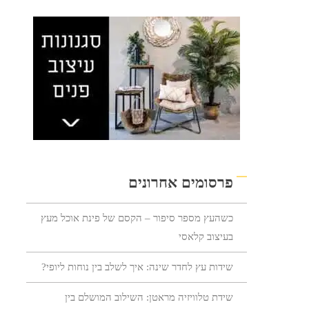
פרסומים אחרונים
כשהעץ מספר סיפור – הקסם של פינת אוכל מעץ
בעיצוב קלאסי
שידות עץ לחדר שינה: איך לשלב בין נוחות ליופי?
שידת טלוויזיה מראטן: השילוב המושלם בין