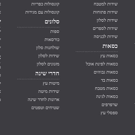
שידות למטבח
קונסולות כפריות
א
שידות פתוחות
קונסולות עם מגירות
א
שידות לסלון
סלונים
ש
שידות לספרים
ספות
ש
שידות לכניסה
כורסאות
ש
כסאות
שולחנות סלון
ש
כסאות עץ
שידות לסלון
א
כסאות לפינת אוכל
מזנונים לסלון
מ
כסאות גבוהים
חדרי שינה
ט
כסאות בד
מיטות עץ
ק
כסאות מטבח
שידות מיטה
א
כסאות לגינה
ארונות לחדר שינה
מ
שרפרפים
שטיחים וטפטים
ספסלי עץ