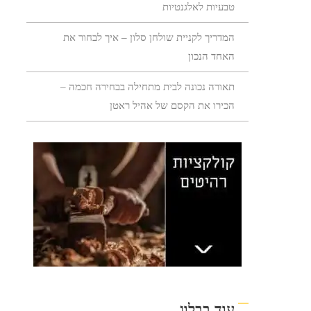
טבעיות לאלגנטיות
המדריך לקניית שולחן סלון – איך לבחור את
האחד הנכון
תאורה נכונה לבית מתחילה בבחירה חכמה –
הכירו את הקסם של אהיל ראטן
עוד בבלוג