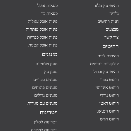
רהיטי עץ מלא
כסאות אוכל
גלריה
כסאות בר
חנות רהיטים
פינות אוכל עגולות
מבצעים
פינות אוכל נפתחות
צור קשר
פינות אוכל כפריות
פינות אוכל קטנות
רהיטים
מזנונים
רהיטים לבית
קולקציות רהיטים
מזנון טלוויזיה
רהיטי עץ וברזל
מזנון עץ
ריהוט כפרי
מזנונים כפריים
ריהוט אינדונזי
מזנונים פתוחים
ריהוט נורדי
מזנונים גדולים
ריהוט ראטן
מזנונים עם מגירות
ריהוט וינטאג'
ויטרינות
ריהוט חדש
ויטרינות לסלון
ויטרינות למטבח