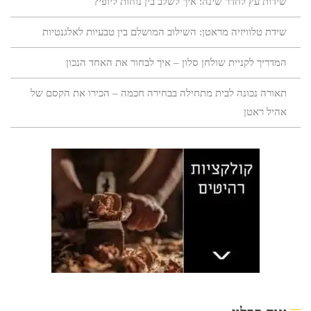
שידות עץ לחדר שינה: איך לשלב בין נוחות ליופי?
שידת טלוויזיה מראטן: השילוב המושלם בין טבעיות לאלגנטיות
המדריך לקניית שולחן סלון – איך לבחור את האחד הנכון
תאורה נכונה לבית מתחילה בבחירה חכמה – הכירו את הקסם של
אהיל ראטן