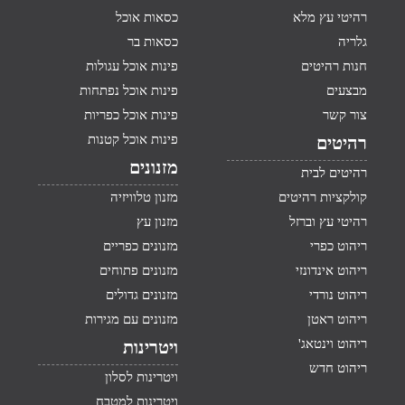
רהיטי עץ מלא
כסאות אוכל
גלריה
כסאות בר
חנות רהיטים
פינות אוכל עגולות
מבצעים
פינות אוכל נפתחות
צור קשר
פינות אוכל כפריות
פינות אוכל קטנות
רהיטים
מזנונים
רהיטים לבית
קולקציות רהיטים
מזנון טלוויזיה
רהיטי עץ וברזל
מזנון עץ
ריהוט כפרי
מזנונים כפריים
ריהוט אינדונזי
מזנונים פתוחים
ריהוט נורדי
מזנונים גדולים
ריהוט ראטן
מזנונים עם מגירות
ריהוט וינטאג'
ויטרינות
ריהוט חדש
ויטרינות לסלון
ויטרינות למטבח