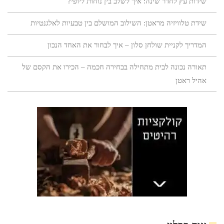
שידות עץ לחדר שינה: איך לשלב בין נוחות ליופי?
שידת טלוויזיה מראטן: השילוב המושלם בין טבעיות לאלגנטיות
המדריך לקניית שולחן סלון – איך לבחור את האחד הנכון
תאורה נכונה לבית מתחילה בבחירה חכמה – הכירו את הקסם של
אהיל ראטן