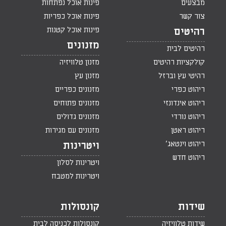
מבצעים
פינות אוכל נפתחות
צור קשר
פינות אוכל כפריות
פינות אוכל קטנות
רהיטים
מזנונים
רהיטים לבית
קולקציות רהיטים
מזנון טלוויזיה
רהיטי עץ וברזל
מזנון עץ
ריהוט כפרי
מזנונים כפריים
ריהוט אינדונזי
מזנונים פתוחים
ריהוט נורדי
מזנונים גדולים
ריהוט ראטן
מזנונים עם מגירות
ריהוט וינטאג'
ויטרינות
ריהוט חדש
ויטרינות לסלון
ויטרינות למטבח
שידות
קונסולות
שידות טלוויזיה
קונסולות לכניסה לבית