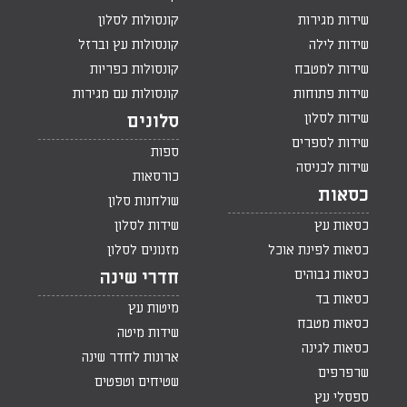
שידות מגירות
קונסולות לסלון
שידות לילה
קונסולות עץ וברזל
שידות למטבח
קונסולות כפריות
שידות פתוחות
קונסולות עם מגירות
שידות לסלון
סלונים
שידות לספרים
ספות
שידות לכניסה
כורסאות
כסאות
שולחנות סלון
כסאות עץ
שידות לסלון
כסאות לפינת אוכל
מזנונים לסלון
כסאות גבוהים
חדרי שינה
כסאות בד
מיטות עץ
כסאות מטבח
שידות מיטה
כסאות לגינה
ארונות לחדר שינה
שרפרפים
שטיחים וטפטים
ספסלי עץ