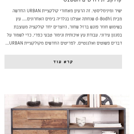
ישיר ומינימליסטי. זה הרעיון מאחורי קולקציית URBAN החדשה
מבית d-Bodhi שנחתה אצלנו בגלריה בימים האחרונים.... עץ
בשימוש חוזר פוגש ברזל שחור, היוצרים יחד קולקציה מעוצבת
בסגנון עירוני. עבודת עץ איכותית וגימור טבעי כפרי, כדי לשמור על
דברים פשוטים ואלגנטיים. לפריטים החדשים מקולקציית URBAN…
קרא עוד