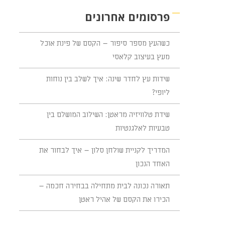
פרסומים אחרונים
כשהעץ מספר סיפור – הקסם של פינת אוכל
מעץ בעיצוב קלאסי
שידות עץ לחדר שינה: איך לשלב בין נוחות
ליופי?
שידת טלוויזיה מראטן: השילוב המושלם בין
טבעיות לאלגנטיות
המדריך לקניית שולחן סלון – איך לבחור את
האחד הנכון
תאורה נכונה לבית מתחילה בבחירה חכמה –
הכירו את הקסם של אהיל ראטן