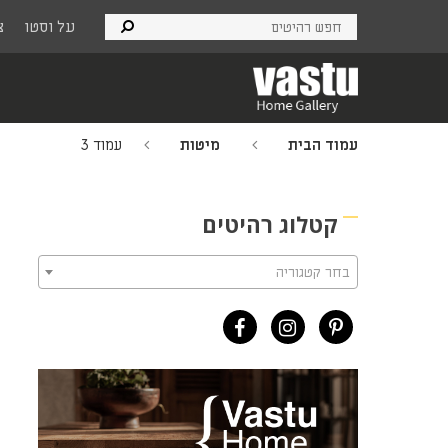
Ski
על וסטו
צ
t
mai
conten
עמוד הבית
מיטות
עמוד 3
קטלוג רהיטים
בחר קטגוריה