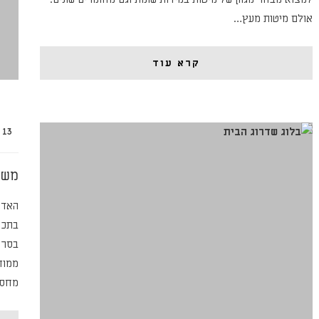
אולם מיטות מעץ…
קרא עוד
13 בינואר 2019
משד
האדר
בסרט
ממוח
מחסנ