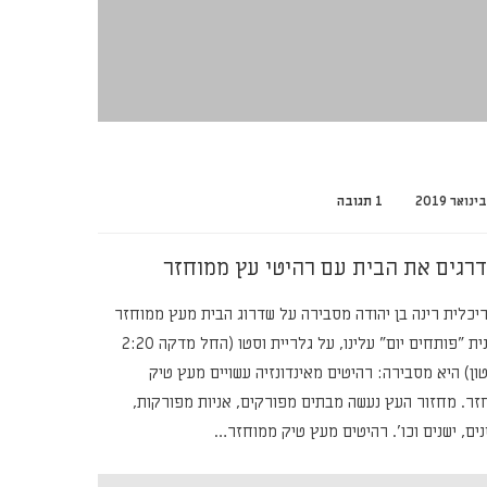
1 תגובה
רגים את הבית עם רהיטי עץ ממוחזר
יכלית רינה בן יהודה מסבירה על שדרוג הבית מעץ ממוחזר
בתכנית "פותחים יום" עלינו, על גלריית וסטו (החל מדקה 2:20
ון) היא מסבירה: רהיטים מאינדונזיה עשויים מעץ טיק
זר. מחזור העץ נעשה מבתים מפורקים, אניות מפורקות,
ים, ישנים וכו'. רהיטים מעץ טיק ממוחזר…