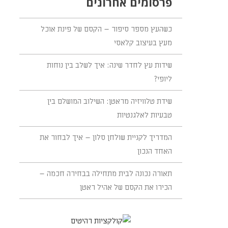
פרסומים אחרונים
כשהעץ מספר סיפור – הקסם של פינת אוכל
מעץ בעיצוב קלאסי
שידות עץ לחדר שינה: איך לשלב בין נוחות
ליופי?
שידת טלוויזיה מראטן: השילוב המושלם בין
טבעיות לאלגנטיות
המדריך לקניית שולחן סלון – איך לבחור את
האחד הנכון
תאורה נכונה לבית מתחילה בבחירה חכמה –
הכירו את הקסם של אהיל ראטן