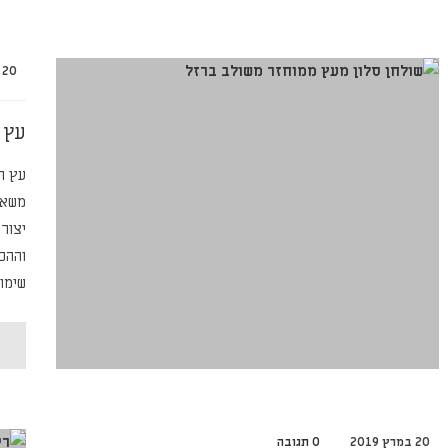
20 בינואר 2020
עץ 
עץ ה
משאב
יצור
וההכ
שימו
20 במרץ 2019
0 תגובה