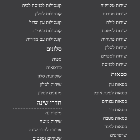
שידות טלוויזיה
קונסולות לכניסה לבית
שידות מגירות
קונסולות לסלון
שידות לילה
קונסולות עץ וברזל
שידות למטבח
קונסולות כפריות
שידות פתוחות
קונסולות עם מגירות
שידות לסלון
סלונים
שידות לספרים
ספות
שידות לכניסה
כורסאות
כסאות
שולחנות סלון
כסאות עץ
שידות לסלון
כסאות לפינת אוכל
מזנונים לסלון
כסאות גבוהים
חדרי שינה
כסאות בד
מיטות עץ
כסאות מטבח
שידות מיטה
כסאות לגינה
ארונות לחדר שינה
שרפרפים
שטיחים וטפטים