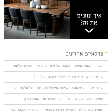
פרסומים אחרונים
כשהעץ מספר סיפור – הקסם של פינת אוכל מעץ בעיצוב קלאסי
שידות עץ לחדר שינה: איך לשלב בין נוחות ליופי?
שידת טלוויזיה מראטן: השילוב המושלם בין טבעיות לאלגנטיות
המדריך לקניית שולחן סלון – איך לבחור את האחד הנכון
תאורה נכונה לבית מתחילה בבחירה חכמה – הכירו את הקסם של