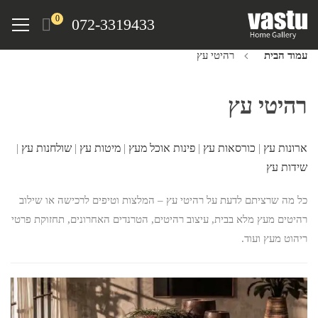
Ski
Menu
0
072-3319433
t
mai
עמוד הבית
רהיטי עץ
conten
רהיטי עץ
ארונות עץ
|
כורסאות עץ
|
פינות אוכל מעץ
|
מיטות עץ
|
שולחנות עץ
|
שידות עץ
כל מה שרציתם לדעת על רהיטי עץ – המלצות וטיפים לרכישה או שילוב
רהיטים מעץ מלא בבית, עיצוב רהיטים, הטרנדים האחרונים, תחזוקת פרטי
ריהוט מעץ ועוד.