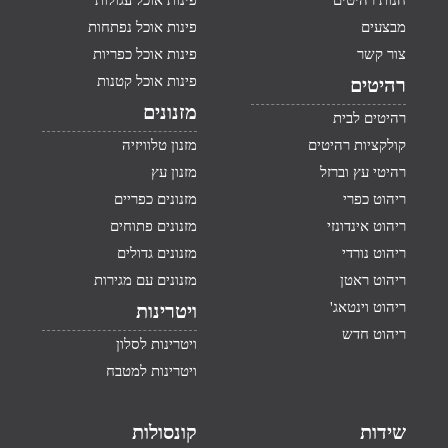
חנות רהיטים
פינות אוכל עגולות
מבצעים
פינות אוכל נפתחות
צור קשר
פינות אוכל כפריות
פינות אוכל קטנות
רהיטים
מזנונים
רהיטים לבית
קולקציות רהיטים
מזנון טלוויזיה
רהיטי עץ וברזל
מזנון עץ
ריהוט כפרי
מזנונים כפריים
ריהוט אינדונזי
מזנונים פתוחים
ריהוט נורדי
מזנונים גדולים
ריהוט ראטן
מזנונים עם מגירות
ריהוט וינטאג'
ויטרינות
ריהוט חדש
ויטרינות לסלון
ויטרינות למטבח
שידות
קונסולות