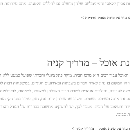
ת צביון קלאסי והמינימליזם שלהן מושלם גם לחללים הקטנים. מהם עקרונות העי
 עוד על פינת אוכל נורדיות >
נת אוכל – מדריך קניה
 האוכל עבור רבים היא מרכז הבית, מוקד פונקציונלי וחברתי שפועל כמעט ללא
וזהו המקום בו נהוג לארח חברים בשבתות ובאירועים חגיגיים. במשפחות רבות לפ
ת לעבודה, והילדים אוהבים לשבת סביב השולחן למשחק, לשיחות, לפעילויות 
חתי אינה משימה פשוטה. חשוב שהשולחן יהיה נוח, חזק, עמיד בפני נזקי הזמן
ירה והעיצוב של הבית. מעבר לכך, יש להשקיע מחשבה בבחירה של הגודל והצורה
 סביבו.
 עוד על פינת אוכל – מדריך קניה >