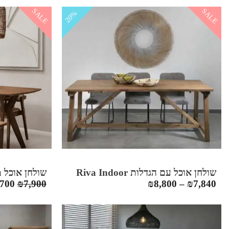
היה:
הוא:
היה
SALE
SALE
20%
00.
₪5,900.
₪7,900.
שולחן אוכל עם הגדלות Riva Indoor
שולחן אוכל Kupu-Kupu
המחי
,700
₪
7,900
₪
8,800
–
₪
7,840
המקו
היה:
900.