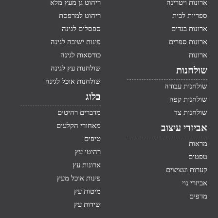
ארונות ויטרינה
ריהוט גן מעץ מלא
ספריות לבית
ריהוט למרפסת
ארונות בגדים
ספסלים לגינה
ארונות ספרים
פינות ישיבה לגינה
ארונות
כורסאות לגינה
שולחנות עץ לגינה
שולחנות
שולחנות אוכל לגינה
שולחנות עבודה
בלוג
שולחנות קפה
שולחנות צד
מדברים רהיטים
מאחורי הקלעים
אביזרי עיצוב
טיפים
מראות
רהיטי עץ
טפטים
ארונות עץ
קערות ועציצים
פינות אוכל מעץ
אביזרי נוי
מיטות עץ
מדפים
שידות עץ