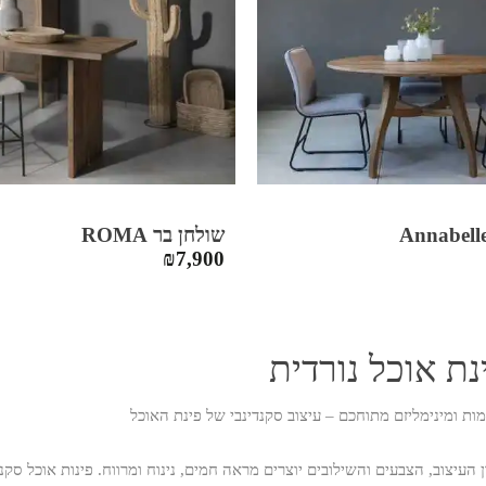
שולחן בר ROMA
₪
7,900
נת אוכל נורדית
ות ומינימליזם מתוחכם – עיצוב סקנדינבי של פינת האוכל
ן העיצוב, הצבעים והשילובים יוצרים מראה חמים, נינוח ומרווח. פינות אוכל סק