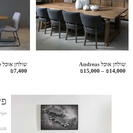
שולחן אוכל Andreas
שולחן אוכל Annabelle
₪
7,400
₪
15,000
–
₪
14,000
פי
חמימ
סגנו