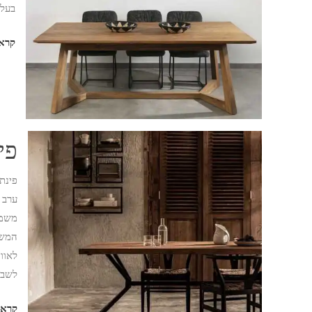
בעלו
קראו
פי
פינת
ערב 
משמש
המשפ
לאוו
לשבת
קראו