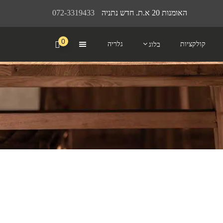
האומנות 20 א.ת. חדש נתניה
072-3319433
0
קולקציות
גלריה
בלוג