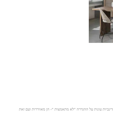
נדינביות עונות על ההגדרה “לא מתאמצות “- הן מאווררות ועם זאת