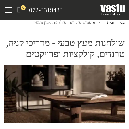
Ski
Menu
0
072-3319433
t
mai
עמוד הבית
פוסטים שתוייגו ”שולחנות מעץ טבעי“
conten
שולחנות מעץ טבעי - מדריכי קניה,
טרנדים, קולקציות ופרויקטים