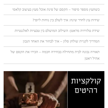
כשהעץ מספר סיפור – הקסם של פינת אוכל מעץ בעיצוב קלאסי
שידות עץ לחדר שינה: איך לשלב בין נוחות ליופי?
שידת טלוויזיה מראטן: השילוב המושלם בין טבעיות לאלגנטיות
המדריך לקניית שולחן סלון – איך לבחור את האחד הנכון
תאורה נכונה לבית מתחילה בבחירה חכמה – הכירו את הקסם של
אהיל ראטן