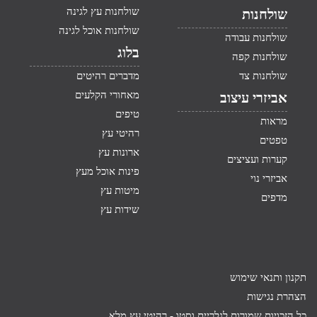
שולחנות עץ לגינה
שולחנות
שולחנות אוכל לגינה
שולחנות עבודה
בלוג
שולחנות קפה
שולחנות צד
מדברים רהיטים
מאחורי הקלעים
אביזרי עיצוב
טיפים
מראות
רהיטי עץ
טפטים
ארונות עץ
קערות ועציצים
פינות אוכל מעץ
אביזרי נוי
מיטות עץ
מדפים
שידות עץ
תקנון ותנאי שימוש
הצהרת נגישות
כל הזכויות שמורות לגלריית וסטו -
רהיטי עץ מלא