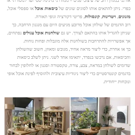
אורגני במגוון רחב של עיצובי פנים – ממודרני מינימליסטי ועד למסורתי או
כפרי. ניתן להתאים אותו לסוגים שונים של
כיסאות אוכל
או ספסלי אוכל,
מזנונים
,
ויטרינות
,
קונסולות
, פריטי דקורציה וגופי תאורה.
רוב הדגמים של שולחן אוכל מרובע מגיעים היום עם מנגנון הרחבה, כך
שניתן להגדיל אותו בהתאם לצורך. יש גם
שולחנות אוכל עגולים
נפתחים,
אך אפשרויות להתרחבות בשולחנות אלה מוגבלות ופחות נוחות.
כך או אחרת, כדי ליצור מראה אחיד, מגובש ומאוזן, חשוב שהשולחן
והכיסאות, אם נרכשו בנפרד, יתאימו אחד לשני. ניתן לשלב כיסאות
שדומים לשולחן במראה, צבע, צורה, טקסטורה וסגנון או לחלופין לבחור
בדגמים קונטרסטיים כדי ליצור ניגודיות עיצובית ולהוסיף לפינת אוכל אופי
ונוכחות ייחודית.