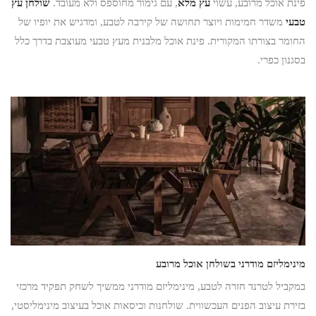
פינת אוכל מרובע, עשוי
עץ מלא
, עם גימור מחוספס ולא מעובד.
שולחן עץ
טבעי
משדר חמימות ויוצר תחושה של קירבה לטבע, ומדגיש את יופיו של
החומר בצורתו המקורית. פינת אוכל מלבנית מעץ טבעי מעוצבת בדרך כלל
בסגנון כפרי.
מינימליזם מודרני בשולחן אוכל מרובע
במקביל לטרנד חזרה לטבע, מינימליזם מודרני ממשיך לשחק תפקיד מרכזי
בזירת עיצוב הפנים העכשווית. שולחנות וכיסאות אוכל בעיצוב מינימליסטי,