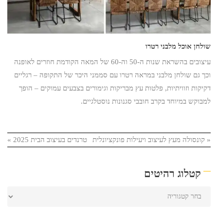
שולחן אוכל מלבני רטרו
עיצובים בהשראת שנות ה-50 וה-60 של המאה הקודמת חוזרים לאופנה
וכך גם שולחן מלבני במראה רטרו עם סממני היכר של התקופה – רגליים
דקיקות וזוויתיות, פלטות עץ מבריקות וגימורים בצבעים עמוקים – הופך
למבוקש במיוחד בקרב חובבי סגנונות נוסטלגיים.
«
קונסולה מעץ לעיצוב ויעילות פונקציונלית
טרנדים בעיצוב הבית 2025
»
קטלוג רהיטים