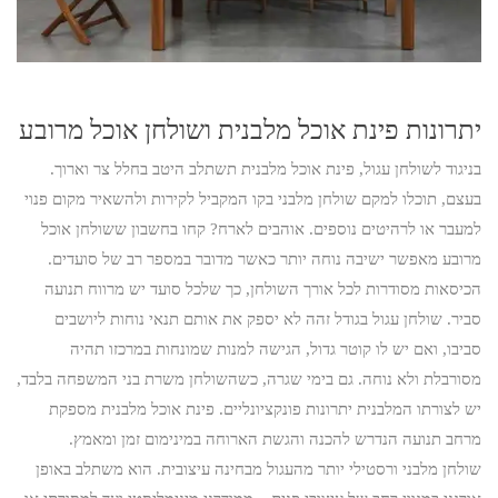
יתרונות פינת אוכל מלבנית ושולחן אוכל מרובע
בניגוד לשולחן עגול, פינת אוכל מלבנית תשתלב היטב בחלל צר וארוך.
בעצם, תוכלו למקם שולחן מלבני בקו המקביל לקירות ולהשאיר מקום פנוי
למעבר או לרהיטים נוספים. אוהבים לארח? קחו בחשבון ששולחן אוכל
מרובע מאפשר ישיבה נוחה יותר כאשר מדובר במספר רב של סועדים.
הכיסאות מסודרות לכל אורך השולחן, כך שלכל סועד יש מרווח תנועה
סביר. שולחן עגול בגודל זהה לא יספק את אותם תנאי נוחות ליושבים
סביבו, ואם יש לו קוטר גדול, הגישה למנות שמונחות במרכזו תהיה
מסורבלת ולא נוחה. גם בימי שגרה, כשהשולחן משרת בני המשפחה בלבד,
יש לצורתו המלבנית יתרונות פונקציונליים. פינת אוכל מלבנית מספקת
מרחב תנועה הנדרש להכנה והגשת הארוחה במינימום זמן ומאמץ.
שולחן מלבני ורסטילי יותר מהעגול מבחינה עיצובית. הוא משתלב באופן