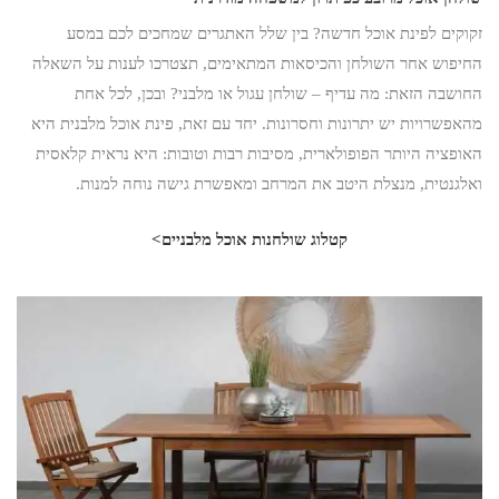
זקוקים לפינת אוכל חדשה? בין שלל האתגרים שמחכים לכם במסע
החיפוש אחר השולחן והכיסאות המתאימים, תצטרכו לענות על השאלה
החושבה הזאת: מה עדיף – שולחן עגול או מלבני? ובכן, לכל אחת
מהאפשרויות יש יתרונות וחסרונות. יחד עם זאת, פינת אוכל מלבנית היא
האופציה היותר הפופולארית, מסיבות רבות וטובות: היא נראית קלאסית
ואלגנטית, מנצלת היטב את המרחב ומאפשרת גישה נוחה למנות.
קטלוג שולחנות אוכל מלבניים>