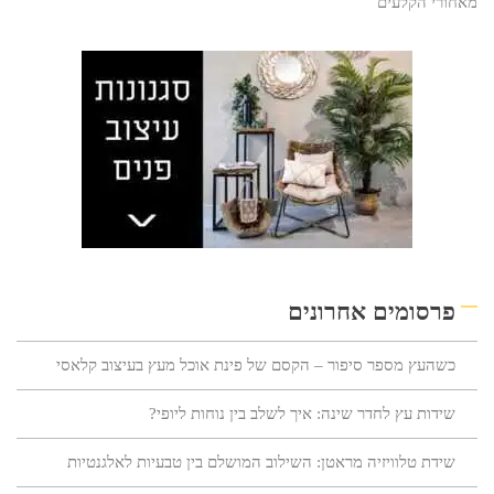
מאחורי הקלעים
פרסומים אחרונים
כשהעץ מספר סיפור – הקסם של פינת אוכל מעץ בעיצוב קלאסי
שידות עץ לחדר שינה: איך לשלב בין נוחות ליופי?
שידת טלוויזיה מראטן: השילוב המושלם בין טבעיות לאלגנטיות