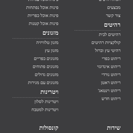
מבצעים
פינות אוכל נפתחות
צור קשר
פינות אוכל כפריות
פינות אוכל קטנות
רהיטים
מזנונים
רהיטים לבית
קולקציות רהיטים
מזנון טלוויזיה
רהיטי עץ וברזל
מזנון עץ
ריהוט כפרי
מזנונים כפריים
ריהוט אינדונזי
מזנונים פתוחים
ריהוט נורדי
מזנונים גדולים
ריהוט ראטן
מזנונים עם מגירות
ריהוט וינטאג'
ויטרינות
ריהוט חדש
ויטרינות לסלון
ויטרינות למטבח
שידות
קונסולות