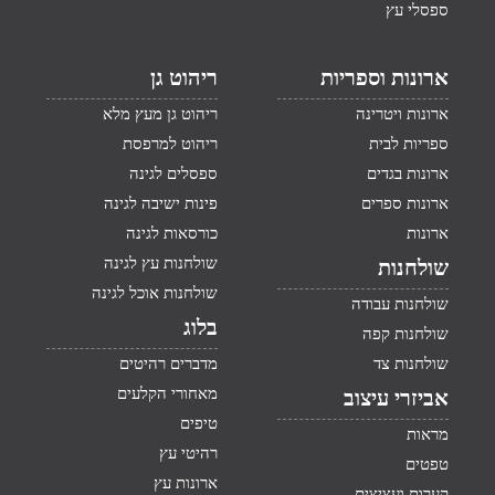
ספסלי עץ
ארונות וספריות
ריהוט גן
ארונות ויטרינה
ריהוט גן מעץ מלא
ספריות לבית
ריהוט למרפסת
ארונות בגדים
ספסלים לגינה
ארונות ספרים
פינות ישיבה לגינה
ארונות
כורסאות לגינה
שולחנות עץ לגינה
שולחנות
שולחנות אוכל לגינה
שולחנות עבודה
בלוג
שולחנות קפה
שולחנות צד
מדברים רהיטים
מאחורי הקלעים
אביזרי עיצוב
טיפים
מראות
רהיטי עץ
טפטים
ארונות עץ
קערות ועציצים