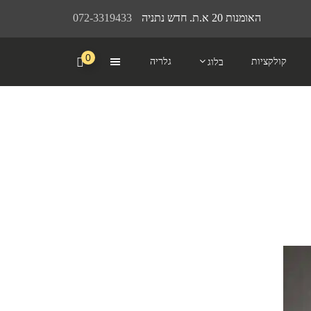
האומנות 20 א.ת. חדש נתניה
072-3319433
0
קולקציות
גלריה
בלוג