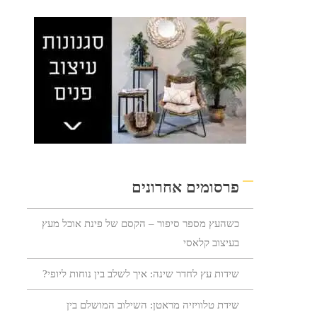
פרסומים אחרונים
כשהעץ מספר סיפור – הקסם של פינת אוכל מעץ
בעיצוב קלאסי
שידות עץ לחדר שינה: איך לשלב בין נוחות ליופי?
שידת טלוויזיה מראטן: השילוב המושלם בין