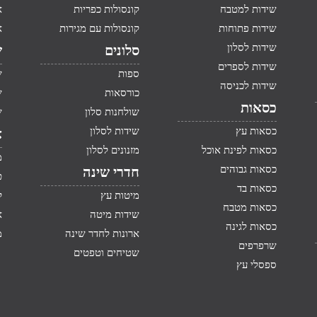
שידות למטבח
קונסולות כפריות
א
שידות פתוחות
קונסולות עם מגירות
א
שידות לסלון
סלונים
ש
שידות לספרים
ספות
ש
שידות לכניסה
כורסאות
ש
כסאות
שולחנות סלון
ש
כסאות עץ
שידות לסלון
א
כסאות לפינת אוכל
מזנונים לסלון
מ
כסאות גבוהים
חדרי שינה
ט
כסאות בד
מיטות עץ
ק
כסאות מטבח
שידות מיטה
א
כסאות לגינה
ארונות לחדר שינה
מ
שרפרפים
שטיחים וטפטים
ספסלי עץ