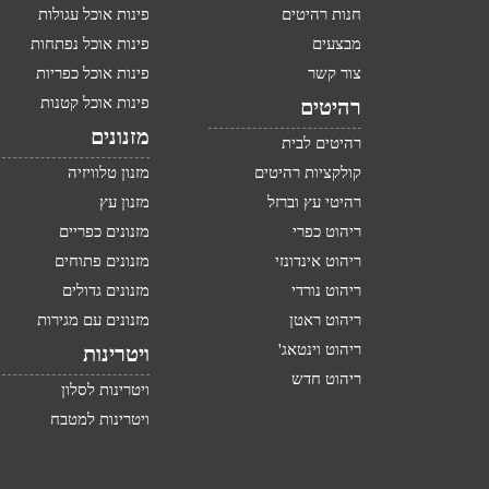
חנות רהיטים
פינות אוכל עגולות
מבצעים
פינות אוכל נפתחות
צור קשר
פינות אוכל כפריות
פינות אוכל קטנות
רהיטים
מזנונים
רהיטים לבית
קולקציות רהיטים
מזנון טלוויזיה
רהיטי עץ וברזל
מזנון עץ
ריהוט כפרי
מזנונים כפריים
ריהוט אינדונזי
מזנונים פתוחים
ריהוט נורדי
מזנונים גדולים
ריהוט ראטן
מזנונים עם מגירות
ריהוט וינטאג'
ויטרינות
ריהוט חדש
ויטרינות לסלון
ויטרינות למטבח