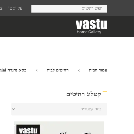
Ski
על וסטו
צר
t
mai
conten
עמוד הבית
רהיטים לבית
כסא נדנדה Colonial
קטלוג רהיטים