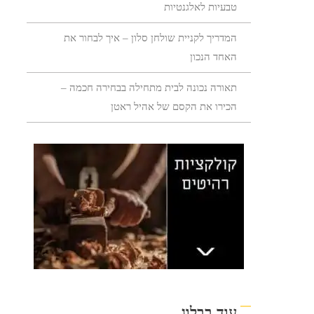
טבעיות לאלגנטיות
המדריך לקניית שולחן סלון – איך לבחור את
האחד הנכון
תאורה נכונה לבית מתחילה בבחירה חכמה –
הכירו את הקסם של אהיל ראטן
עוד בבלוג