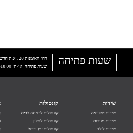
שעות פתיחה
רח‘ האומנות 20 , א.ת חדש נתניה, טלפון:
שעות פתיחה: א‘-ה‘ 10:00-18:00 , שישי: 9:00-14:00
שידות
קונסולות
א
שידות טלוויזיה
קונסולות לכניסה לבית
א
שידות מגירות
קונסולות לסלון
ס
שידות לילה
קונסולות עץ וברזל
א