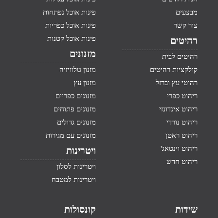
מבצעים
פינות אוכל נפתחות
צור קשר
פינות אוכל כפריות
פינות אוכל קטנות
רהיטים
מזנונים
רהיטים לבית
קולקציות רהיטים
מזנון טלוויזיה
רהיטי עץ וברזל
מזנון עץ
ריהוט כפרי
מזנונים כפריים
ריהוט אינדונזי
מזנונים פתוחים
ריהוט נורדי
מזנונים גדולים
ריהוט ראטן
מזנונים עם מגירות
ריהוט וינטאג'
ויטרינות
ריהוט חדש
ויטרינות לסלון
ויטרינות למטבח
שידות
קונסולות