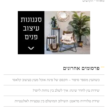
מאחורי הקלעים
פרסומים אחרונים
כשהעץ מספר סיפור – הקסם של פינת אוכל מעץ בעיצוב קלאסי
שידות עץ לחדר שינה: איך לשלב בין נוחות ליופי?
שידת טלוויזיה מראטן: השילוב המושלם בין טבעיות לאלגנטיות