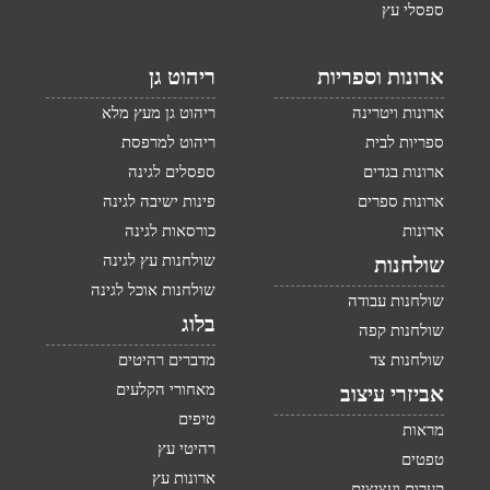
ספסלי עץ
ארונות וספריות
ריהוט גן
ארונות ויטרינה
ריהוט גן מעץ מלא
ספריות לבית
ריהוט למרפסת
ארונות בגדים
ספסלים לגינה
ארונות ספרים
פינות ישיבה לגינה
ארונות
כורסאות לגינה
שולחנות עץ לגינה
שולחנות
שולחנות אוכל לגינה
שולחנות עבודה
בלוג
שולחנות קפה
שולחנות צד
מדברים רהיטים
מאחורי הקלעים
אביזרי עיצוב
טיפים
מראות
רהיטי עץ
טפטים
ארונות עץ
קערות ועציצים