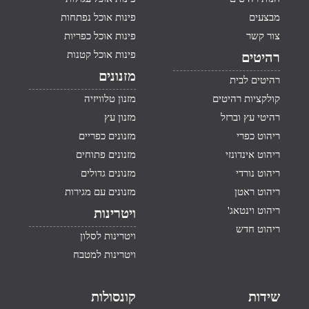
מבצעים
פינות אוכל נפתחות
צור קשר
פינות אוכל כפריות
פינות אוכל קטנות
רהיטים
מזנונים
רהיטים לבית
קולקציות רהיטים
מזנון טלוויזיה
רהיטי עץ וברזל
מזנון עץ
ריהוט כפרי
מזנונים כפריים
ריהוט אינדונזי
מזנונים פתוחים
ריהוט נורדי
מזנונים גדולים
ריהוט ראטן
מזנונים עם מגירות
ריהוט וינטאג'
ויטרינות
ריהוט חדש
ויטרינות לסלון
ויטרינות למטבח
שידות
קונסולות