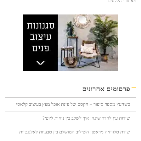
מאחורי הקלעים
פרסומים אחרונים
כשהעץ מספר סיפור – הקסם של פינת אוכל מעץ בעיצוב קלאסי
שידות עץ לחדר שינה: איך לשלב בין נוחות ליופי?
שידת טלוויזיה מראטן: השילוב המושלם בין טבעיות לאלגנטיות