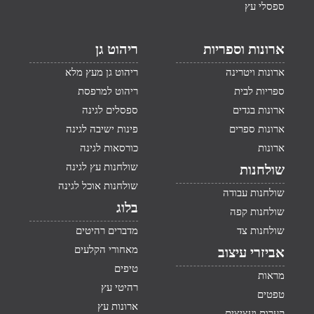
ספסלי עץ
ארונות וספריות
ריהוט גן
ארונות ויטרינה
ריהוט גן מעץ מלא
ספריות לבית
ריהוט למרפסת
ארונות בגדים
ספסלים לגינה
ארונות ספרים
פינות ישיבה לגינה
ארונות
כורסאות לגינה
שולחנות עץ לגינה
שולחנות
שולחנות אוכל לגינה
שולחנות עבודה
בלוג
שולחנות קפה
שולחנות צד
מדברים רהיטים
מאחורי הקלעים
אביזרי עיצוב
טיפים
מראות
רהיטי עץ
טפטים
ארונות עץ
קערות ועציצים