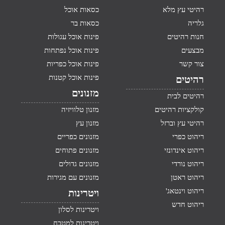
רהיטי עץ מלא
כסאות אוכל
גלריה
כסאות בר
חנות רהיטים
פינות אוכל עגולות
מבצעים
פינות אוכל נפתחות
צור קשר
פינות אוכל כפריות
פינות אוכל קטנות
רהיטים
מזנונים
רהיטים לבית
קולקציות רהיטים
מזנון טלוויזיה
רהיטי עץ וברזל
מזנון עץ
ריהוט כפרי
מזנונים כפריים
ריהוט אינדונזי
מזנונים פתוחים
ריהוט נורדי
מזנונים גדולים
ריהוט ראטן
מזנונים עם מגירות
ריהוט וינטאג'
ויטרינות
ריהוט חדש
ויטרינות לסלון
ויטרינות למטבח