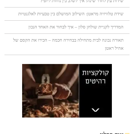
שידות עץ לחדר שינה: איך לשלב בין נוחות ליופי?
שידת טלוויזיה מראטן: השילוב המושלם בין טבעיות לאלגנטיות
המדריך לקניית שולחן סלון – איך לבחור את האחד הנכון
תאורה נכונה לבית מתחילה בבחירה חכמה – הכירו את הקסם של
אהיל ראטן