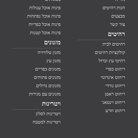
חנות רהיטים
פינות אוכל עגולות
מבצעים
פינות אוכל נפתחות
צור קשר
פינות אוכל כפריות
פינות אוכל קטנות
רהיטים
מזנונים
רהיטים לבית
קולקציות רהיטים
מזנון טלוויזיה
רהיטי עץ וברזל
מזנון עץ
ריהוט כפרי
מזנונים כפריים
ריהוט אינדונזי
מזנונים פתוחים
ריהוט נורדי
מזנונים גדולים
ריהוט ראטן
מזנונים עם מגירות
ריהוט וינטאג'
ויטרינות
ריהוט חדש
ויטרינות לסלון
ויטרינות למטבח