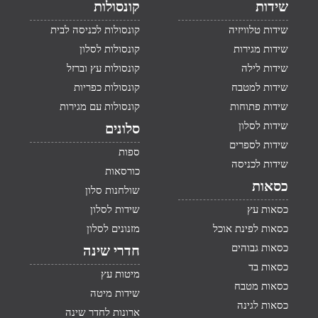
שידות
קונסולות
שידות טלוויזיה
קונסולות לכניסה לבית
שידות מגירות
קונסולות לסלון
שידות לילה
קונסולות עץ וברזל
שידות למטבח
קונסולות כפריות
שידות פתוחות
קונסולות עם מגירות
שידות לסלון
סלונים
שידות לספרים
ספות
שידות לכניסה
כורסאות
כסאות
שולחנות סלון
כסאות עץ
שידות לסלון
כסאות לפינת אוכל
מזנונים לסלון
כסאות גבוהים
חדרי שינה
כסאות בד
מיטות עץ
כסאות מטבח
שידות מיטה
כסאות לגינה
ארונות לחדר שינה