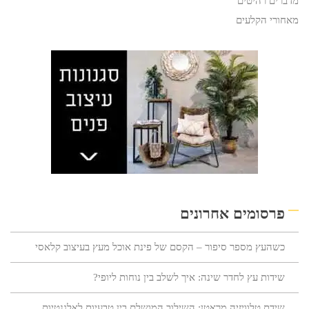
מדברים רהיטים
מאחורי הקלעים
פרסומים אחרונים
כשהעץ מספר סיפור – הקסם של פינת אוכל מעץ בעיצוב קלאסי
שידות עץ לחדר שינה: איך לשלב בין נוחות ליופי?
שידת טלוויזיה מראטן: השילוב המושלם בין טבעיות לאלגנטיות