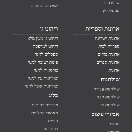
שרפרפים
שטיחים וטפטים
ספסלי עץ
ארונות וספריות
ריהוט גן
ארונות ויטרינה
ריהוט גן מעץ מלא
ספריות לבית
ריהוט למרפסת
ארונות בגדים
ספסלים לגינה
ארונות ספרים
פינות ישיבה לגינה
ארונות
כורסאות לגינה
שולחנות עץ לגינה
שולחנות
שולחנות אוכל לגינה
שולחנות עבודה
בלוג
שולחנות קפה
שולחנות צד
מדברים רהיטים
מאחורי הקלעים
אביזרי עיצוב
טיפים
מראות
רהיטי עץ
טפטים