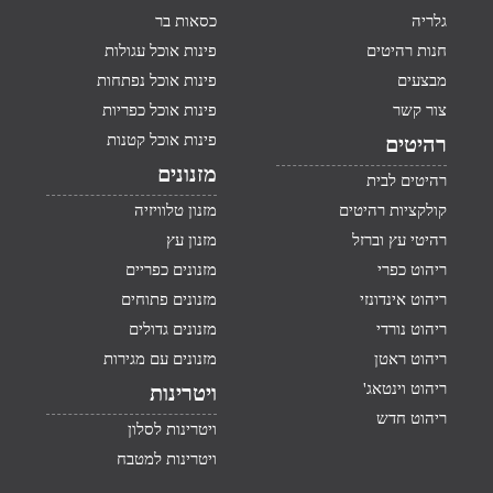
גלריה
כסאות בר
חנות רהיטים
פינות אוכל עגולות
מבצעים
פינות אוכל נפתחות
צור קשר
פינות אוכל כפריות
פינות אוכל קטנות
רהיטים
מזנונים
רהיטים לבית
קולקציות רהיטים
מזנון טלוויזיה
רהיטי עץ וברזל
מזנון עץ
ריהוט כפרי
מזנונים כפריים
ריהוט אינדונזי
מזנונים פתוחים
ריהוט נורדי
מזנונים גדולים
ריהוט ראטן
מזנונים עם מגירות
ריהוט וינטאג'
ויטרינות
ריהוט חדש
ויטרינות לסלון
ויטרינות למטבח