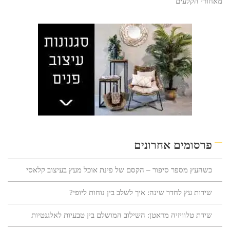
מאחורי הקלעים
פרסומים אחרונים
כשהעץ מספר סיפור – הקסם של פינת אוכל מעץ בעיצוב קלאסי
שידות עץ לחדר שינה: איך לשלב בין נוחות ליופי?
שידת טלוויזיה מראטן: השילוב המושלם בין טבעיות לאלגנטיות