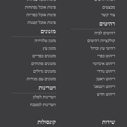
מבצעים
פינות אוכל נפתחות
צור קשר
פינות אוכל כפריות
פינות אוכל קטנות
רהיטים
מזנונים
רהיטים לבית
קולקציות רהיטים
מזנון טלוויזיה
רהיטי עץ וברזל
מזנון עץ
ריהוט כפרי
מזנונים כפריים
ריהוט אינדונזי
מזנונים פתוחים
ריהוט נורדי
מזנונים גדולים
ריהוט ראטן
מזנונים עם מגירות
ריהוט וינטאג'
ויטרינות
ריהוט חדש
ויטרינות לסלון
ויטרינות למטבח
שידות
קונסולות