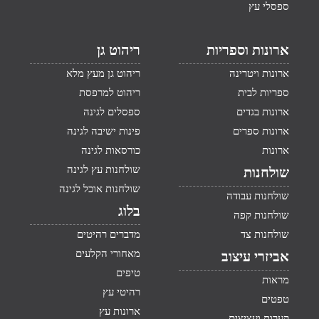
ספסלי עץ
ארונות וספריות
ריהוט גן
ארונות ויטרינה
ריהוט גן מעץ מלא
ספריות לבית
ריהוט למרפסת
ארונות בגדים
ספסלים לגינה
ארונות ספרים
פינות ישיבה לגינה
ארונות
כורסאות לגינה
שולחנות עץ לגינה
שולחנות
שולחנות אוכל לגינה
שולחנות עבודה
בלוג
שולחנות קפה
שולחנות צד
מדברים רהיטים
מאחורי הקלעים
אביזרי עיצוב
טיפים
מראות
רהיטי עץ
טפטים
ארונות עץ
קערות ועציצים