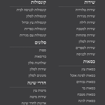
שידות
קונסולות
שידות טלוויזיה
קונסולות לכניסה לבית
שידות מגירות
קונסולות לסלון
שידות לילה
קונסולות עץ וברזל
שידות למטבח
קונסולות כפריות
שידות פתוחות
קונסולות עם מגירות
שידות לסלון
סלונים
שידות לספרים
ספות
שידות לכניסה
כורסאות
כסאות
שולחנות סלון
כסאות עץ
שידות לסלון
כסאות לפינת אוכל
מזנונים לסלון
כסאות גבוהים
חדרי שינה
כסאות בד
מיטות עץ
כסאות מטבח
שידות מיטה
כסאות לגינה
ארונות לחדר שינה