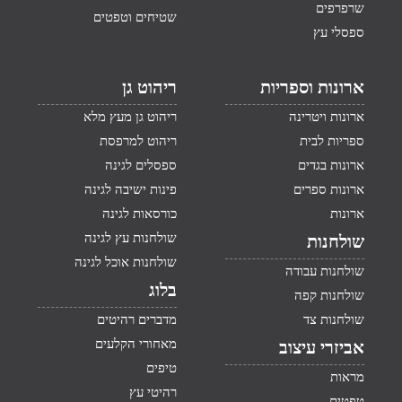
שרפרפים
שטיחים וטפטים
ספסלי עץ
ארונות וספריות
ריהוט גן
ארונות ויטרינה
ריהוט גן מעץ מלא
ספריות לבית
ריהוט למרפסת
ארונות בגדים
ספסלים לגינה
ארונות ספרים
פינות ישיבה לגינה
ארונות
כורסאות לגינה
שולחנות עץ לגינה
שולחנות
שולחנות אוכל לגינה
שולחנות עבודה
בלוג
שולחנות קפה
שולחנות צד
מדברים רהיטים
מאחורי הקלעים
אביזרי עיצוב
טיפים
מראות
רהיטי עץ
טפטים