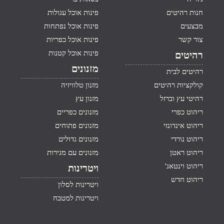
חנות רהיטים
פינות אוכל עגולות
מבצעים
פינות אוכל נפתחות
צור קשר
פינות אוכל כפריות
פינות אוכל קטנות
רהיטים
מזנונים
רהיטים לבית
קולקציות רהיטים
מזנון טלוויזיה
רהיטי עץ וברזל
מזנון עץ
ריהוט כפרי
מזנונים כפריים
ריהוט אינדונזי
מזנונים פתוחים
ריהוט נורדי
מזנונים גדולים
ריהוט ראטן
מזנונים עם מגירות
ריהוט וינטאג'
ויטרינות
ריהוט חדש
ויטרינות לסלון
ויטרינות למטבח