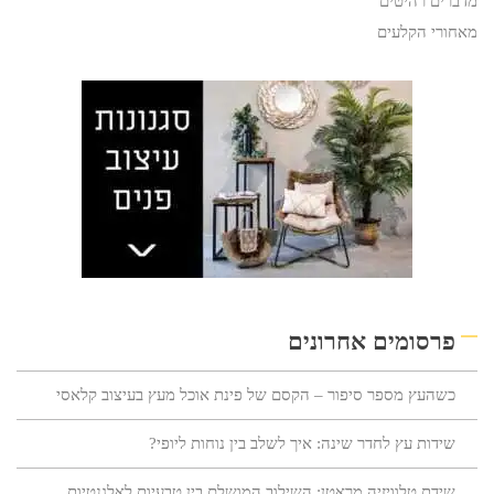
מדברים רהיטים
מאחורי הקלעים
פרסומים אחרונים
כשהעץ מספר סיפור – הקסם של פינת אוכל מעץ בעיצוב קלאסי
שידות עץ לחדר שינה: איך לשלב בין נוחות ליופי?
שידת טלוויזיה מראטן: השילוב המושלם בין טבעיות לאלגנטיות