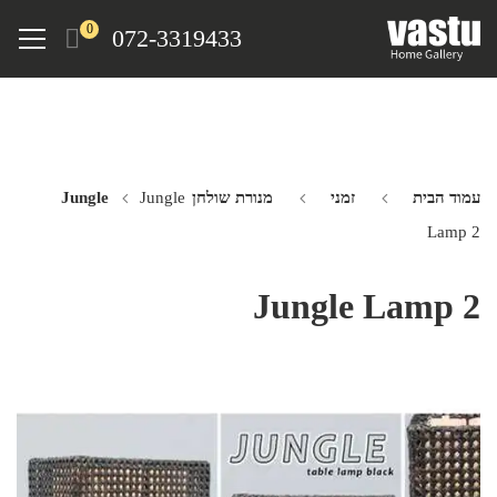
Ski
Menu
0
072-3319433
t
mai
conten
עמוד הבית
זמני
מנורת שולחן Jungle
Jungle
Lamp 2
Jungle Lamp 2