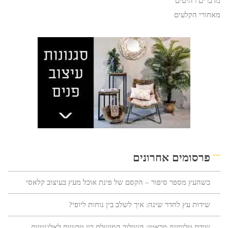
מדברים רהיטים
מאחורי הקלעים
פרסומים אחרונים
כשהעץ מספר סיפור – הקסם של פינת אוכל מעץ בעיצוב קלאסי
שידות עץ לחדר שינה: איך לשלב בין נוחות ליופי?
שידת טלוויזיה מראטן: השילוב המושלם בין טבעיות לאלגנטיות