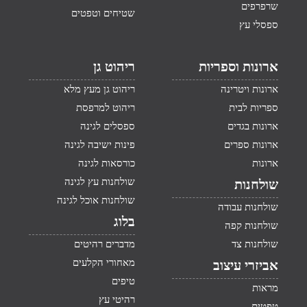
שרפרפים
שטיחים וטפטים
ספסלי עץ
ארונות וספריות
ריהוט גן
ארונות ויטרינה
ריהוט גן מעץ מלא
ספריות לבית
ריהוט למרפסת
ארונות בגדים
ספסלים לגינה
ארונות ספרים
פינות ישיבה לגינה
ארונות
כורסאות לגינה
שולחנות עץ לגינה
שולחנות
שולחנות אוכל לגינה
שולחנות עבודה
בלוג
שולחנות קפה
שולחנות צד
מדברים רהיטים
מאחורי הקלעים
אביזרי עיצוב
טיפים
מראות
רהיטי עץ
טפטים