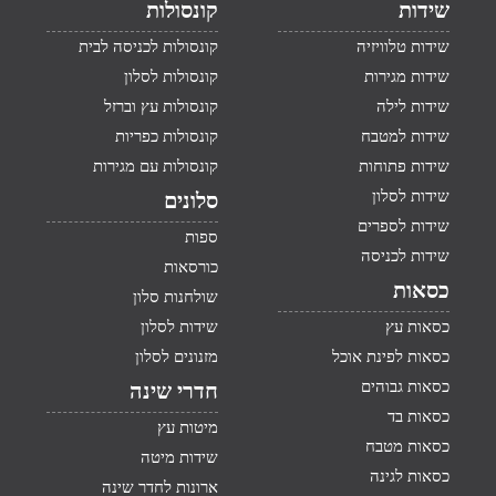
שידות
קונסולות
שידות טלוויזיה
קונסולות לכניסה לבית
שידות מגירות
קונסולות לסלון
שידות לילה
קונסולות עץ וברזל
שידות למטבח
קונסולות כפריות
שידות פתוחות
קונסולות עם מגירות
שידות לסלון
סלונים
שידות לספרים
ספות
שידות לכניסה
כורסאות
כסאות
שולחנות סלון
כסאות עץ
שידות לסלון
כסאות לפינת אוכל
מזנונים לסלון
כסאות גבוהים
חדרי שינה
כסאות בד
מיטות עץ
כסאות מטבח
שידות מיטה
כסאות לגינה
ארונות לחדר שינה