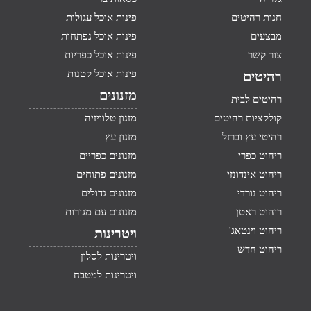
חנות רהיטים
פינות אוכל עגולות
מבצעים
פינות אוכל נפתחות
צור קשר
פינות אוכל כפריות
פינות אוכל קטנות
רהיטים
מזנונים
רהיטים לבית
קולקציות רהיטים
מזנון טלוויזיה
רהיטי עץ וברזל
מזנון עץ
ריהוט כפרי
מזנונים כפריים
ריהוט אינדונזי
מזנונים פתוחים
ריהוט נורדי
מזנונים גדולים
ריהוט ראטן
מזנונים עם מגירות
ריהוט וינטאג'
ויטרינות
ריהוט חדש
ויטרינות לסלון
ויטרינות למטבח