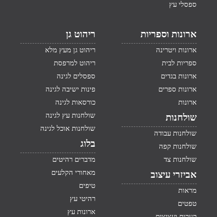
ספסלי עץ
ארונות וספריות
ריהוט גן
ארונות ויטרינה
ריהוט גן מעץ מלא
ספריות לבית
ריהוט למרפסת
ארונות בגדים
ספסלים לגינה
ארונות ספרים
פינות ישיבה לגינה
ארונות
כורסאות לגינה
שולחנות עץ לגינה
שולחנות
שולחנות אוכל לגינה
שולחנות עבודה
בלוג
שולחנות קפה
שולחנות צד
מדברים רהיטים
מאחורי הקלעים
אביזרי עיצוב
טיפים
מראות
רהיטי עץ
טפטים
ארונות עץ
קערות ועציצים