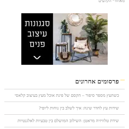
מאחורי הקלעים
פרסומים אחרונים
כשהעץ מספר סיפור – הקסם של פינת אוכל מעץ בעיצוב קלאסי
שידות עץ לחדר שינה: איך לשלב בין נוחות ליופי?
שידת טלוויזיה מראטן: השילוב המושלם בין טבעיות לאלגנטיות