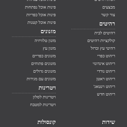
מבצעים
פינות אוכל נפתחות
צור קשר
פינות אוכל כפריות
פינות אוכל קטנות
רהיטים
מזנונים
רהיטים לבית
קולקציות רהיטים
מזנון טלוויזיה
רהיטי עץ וברזל
מזנון עץ
ריהוט כפרי
מזנונים כפריים
ריהוט אינדונזי
מזנונים פתוחים
ריהוט נורדי
מזנונים גדולים
ריהוט ראטן
מזנונים עם מגירות
ריהוט וינטאג'
ויטרינות
ריהוט חדש
ויטרינות לסלון
ויטרינות למטבח
שידות
קונסולות