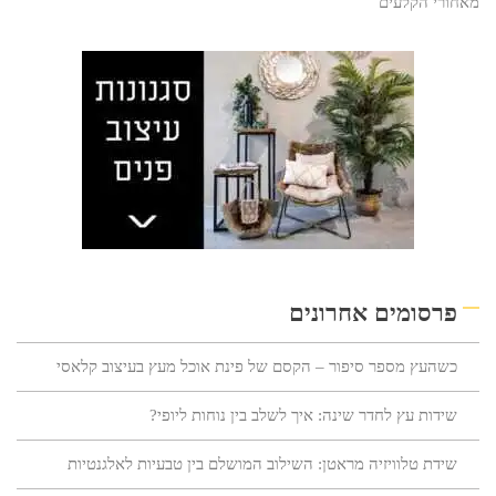
מאחורי הקלעים
פרסומים אחרונים
כשהעץ מספר סיפור – הקסם של פינת אוכל מעץ בעיצוב קלאסי
שידות עץ לחדר שינה: איך לשלב בין נוחות ליופי?
שידת טלוויזיה מראטן: השילוב המושלם בין טבעיות לאלגנטיות