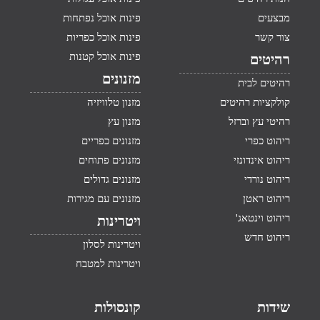
מבצעים
פינות אוכל נפתחות
צור קשר
פינות אוכל כפריות
פינות אוכל קטנות
רהיטים
מזנונים
רהיטים לבית
קולקציות רהיטים
מזנון טלוויזיה
רהיטי עץ וברזל
מזנון עץ
ריהוט כפרי
מזנונים כפריים
ריהוט אינדונזי
מזנונים פתוחים
ריהוט נורדי
מזנונים גדולים
ריהוט ראטן
מזנונים עם מגירות
ריהוט וינטאג'
ויטרינות
ריהוט חדש
ויטרינות לסלון
ויטרינות למטבח
שידות
קונסולות