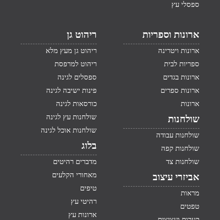
ספסלי עץ
ארונות וספריות
ריהוט גן
ארונות ויטרינה
ריהוט גן מעץ מלא
ספריות לבית
ריהוט למרפסת
ארונות בגדים
ספסלים לגינה
ארונות ספרים
פינות ישיבה לגינה
ארונות
כורסאות לגינה
שולחנות עץ לגינה
שולחנות
שולחנות אוכל לגינה
שולחנות עבודה
בלוג
שולחנות קפה
שולחנות צד
מדברים רהיטים
מאחורי הקלעים
אביזרי עיצוב
טיפים
מראות
רהיטי עץ
טפטים
ארונות עץ
קערות ועציצים