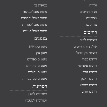
גלריה
כסאות בר
חנות רהיטים
פינות אוכל עגולות
מבצעים
פינות אוכל נפתחות
צור קשר
פינות אוכל כפריות
פינות אוכל קטנות
רהיטים
מזנונים
רהיטים לבית
קולקציות רהיטים
מזנון טלוויזיה
רהיטי עץ וברזל
מזנון עץ
ריהוט כפרי
מזנונים כפריים
ריהוט אינדונזי
מזנונים פתוחים
ריהוט נורדי
מזנונים גדולים
ריהוט ראטן
מזנונים עם מגירות
ריהוט וינטאג'
ויטרינות
ריהוט חדש
ויטרינות לסלון
ויטרינות למטבח