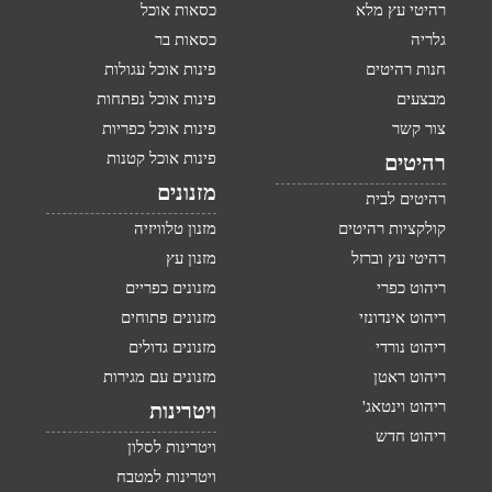
רהיטי עץ מלא
כסאות אוכל
גלריה
כסאות בר
חנות רהיטים
פינות אוכל עגולות
מבצעים
פינות אוכל נפתחות
צור קשר
פינות אוכל כפריות
פינות אוכל קטנות
רהיטים
מזנונים
רהיטים לבית
קולקציות רהיטים
מזנון טלוויזיה
רהיטי עץ וברזל
מזנון עץ
ריהוט כפרי
מזנונים כפריים
ריהוט אינדונזי
מזנונים פתוחים
ריהוט נורדי
מזנונים גדולים
ריהוט ראטן
מזנונים עם מגירות
ריהוט וינטאג'
ויטרינות
ריהוט חדש
ויטרינות לסלון
ויטרינות למטבח