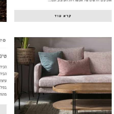
קרא עוד
27 באפר
טיפ
הכירו
הבית
עיצו
בפלט
מהות