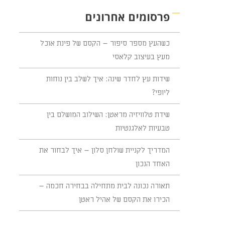
פרסומים אחרונים
כשהעץ מספר סיפור – הקסם של פינת אוכל
מעץ בעיצוב קלאסי
שידות עץ לחדר שינה: איך לשלב בין נוחות
ליופי?
שידת טלוויזיה מראטן: השילוב המושלם בין
טבעיות לאלגנטיות
המדריך לקניית שולחן סלון – איך לבחור את
האחד הנכון
תאורה נכונה לבית מתחילה בבחירה חכמה –
הכירו את הקסם של אהיל ראטן