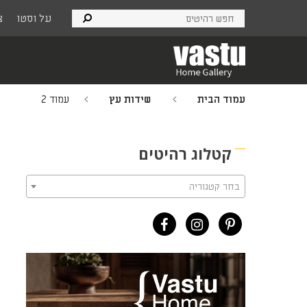
Ski
על וסטו
צ
t
mai
conten
עמוד הבית
שידות עץ
עמוד 2
קטלוג רהיטים
בחר קטגוריה