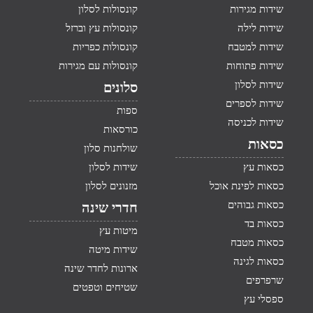
שידות מגירות
קונסולות לסלון
שידות לילה
קונסולות עץ וברזל
שידות למטבח
קונסולות כפריות
שידות פתוחות
קונסולות עם מגירות
שידות לסלון
סלונים
שידות לספרים
ספות
שידות לכניסה
כורסאות
כסאות
שולחנות סלון
כסאות עץ
שידות לסלון
כסאות לפינת אוכל
מזנונים לסלון
כסאות גבוהים
חדרי שינה
כסאות בד
מיטות עץ
כסאות מטבח
שידות מיטה
כסאות לגינה
ארונות לחדר שינה
שרפרפים
שטיחים וטפטים
ספסלי עץ