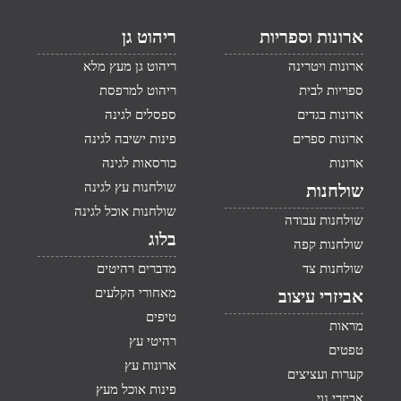
ארונות וספריות
ריהוט גן
ארונות ויטרינה
ריהוט גן מעץ מלא
ספריות לבית
ריהוט למרפסת
ארונות בגדים
ספסלים לגינה
ארונות ספרים
פינות ישיבה לגינה
ארונות
כורסאות לגינה
שולחנות עץ לגינה
שולחנות
שולחנות אוכל לגינה
שולחנות עבודה
בלוג
שולחנות קפה
שולחנות צד
מדברים רהיטים
מאחורי הקלעים
אביזרי עיצוב
טיפים
מראות
רהיטי עץ
טפטים
ארונות עץ
קערות ועציצים
פינות אוכל מעץ
אביזרי נוי