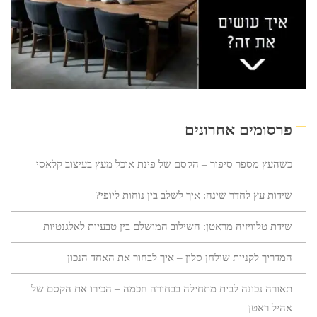
פרסומים אחרונים
כשהעץ מספר סיפור – הקסם של פינת אוכל מעץ בעיצוב קלאסי
שידות עץ לחדר שינה: איך לשלב בין נוחות ליופי?
שידת טלוויזיה מראטן: השילוב המושלם בין טבעיות לאלגנטיות
המדריך לקניית שולחן סלון – איך לבחור את האחד הנכון
תאורה נכונה לבית מתחילה בבחירה חכמה – הכירו את הקסם של
אהיל ראטן