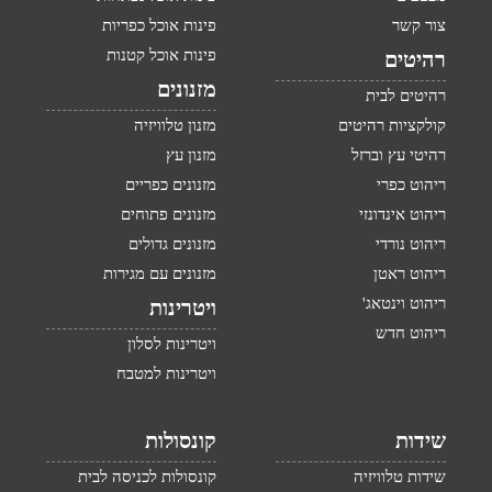
צור קשר
פינות אוכל כפריות
פינות אוכל קטנות
רהיטים
מזנונים
רהיטים לבית
קולקציות רהיטים
מזנון טלוויזיה
רהיטי עץ וברזל
מזנון עץ
ריהוט כפרי
מזנונים כפריים
ריהוט אינדונזי
מזנונים פתוחים
ריהוט נורדי
מזנונים גדולים
ריהוט ראטן
מזנונים עם מגירות
ריהוט וינטאג'
ויטרינות
ריהוט חדש
ויטרינות לסלון
ויטרינות למטבח
שידות
קונסולות
שידות טלוויזיה
קונסולות לכניסה לבית