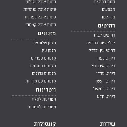
חנות רהיטים
פינות אוכל עגולות
מבצעים
פינות אוכל נפתחות
צור קשר
פינות אוכל כפריות
פינות אוכל קטנות
רהיטים
מזנונים
רהיטים לבית
קולקציות רהיטים
מזנון טלוויזיה
רהיטי עץ וברזל
מזנון עץ
ריהוט כפרי
מזנונים כפריים
ריהוט אינדונזי
מזנונים פתוחים
ריהוט נורדי
מזנונים גדולים
ריהוט ראטן
מזנונים עם מגירות
ריהוט וינטאג'
ויטרינות
ריהוט חדש
ויטרינות לסלון
ויטרינות למטבח
שידות
קונסולות