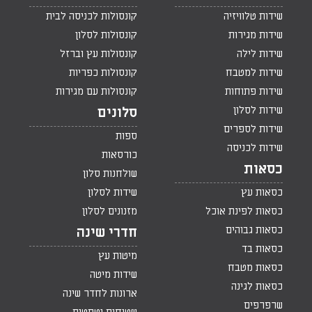
שידות טלוויזיה
קונסולות לכניסה לבית
שידות מגירות
קונסולות לסלון
שידות לילה
קונסולות עץ וברזל
שידות למטבח
קונסולות כפריות
שידות פתוחות
קונסולות עם מגירות
שידות לסלון
סלונים
שידות לספרים
ספות
שידות לכניסה
כורסאות
כסאות
שולחנות סלון
כסאות עץ
שידות לסלון
כסאות לפינת אוכל
מזנונים לסלון
כסאות גבוהים
חדרי שינה
כסאות בד
מיטות עץ
כסאות מטבח
שידות מיטה
כסאות לגינה
ארונות לחדר שינה
שרפרפים