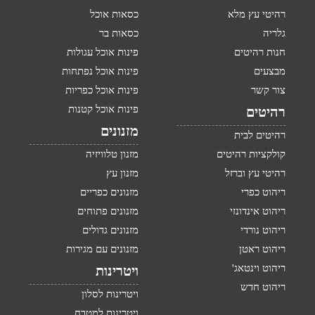
רהיטי עץ מלא
כסאות אוכל
גלריה
כסאות בר
חנות רהיטים
פינות אוכל עגולות
מבצעים
פינות אוכל נפתחות
צור קשר
פינות אוכל כפריות
פינות אוכל קטנות
רהיטים
מזנונים
רהיטים לבית
קולקציות רהיטים
מזנון טלוויזיה
רהיטי עץ וברזל
מזנון עץ
ריהוט כפרי
מזנונים כפריים
ריהוט אינדונזי
מזנונים פתוחים
ריהוט נורדי
מזנונים גדולים
ריהוט ראטן
מזנונים עם מגירות
ריהוט וינטאג'
ויטרינות
ריהוט חדש
ויטרינות לסלון
ויטרינות למטבח