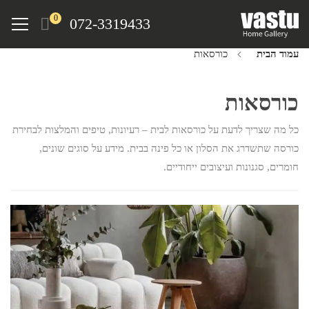
Ski
Menu
0
072-3319433
t
mai
עמוד הבית
כורסאות
conten
כורסאות
כל מה שצריך לדעת על כורסאות לבית – רעיונות, טיפים והמלצות לבחירת
כורסה שתשדרג את הסלון או כל פינה בבית. מידע על סוגים שונים,
חומרים, סגנונות ועיצובים ייחודיים.