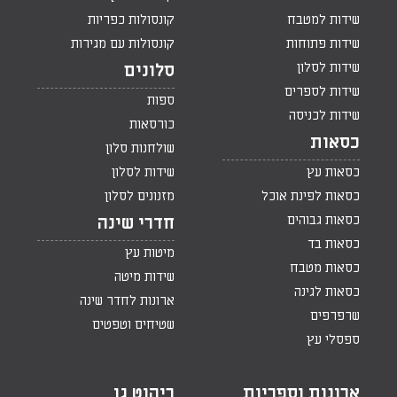
שידות למטבח
קונסולות כפריות
שידות פתוחות
קונסולות עם מגירות
שידות לסלון
סלונים
שידות לספרים
ספות
שידות לכניסה
כורסאות
כסאות
שולחנות סלון
כסאות עץ
שידות לסלון
כסאות לפינת אוכל
מזנונים לסלון
כסאות גבוהים
חדרי שינה
כסאות בד
מיטות עץ
כסאות מטבח
שידות מיטה
כסאות לגינה
ארונות לחדר שינה
שרפרפים
שטיחים וטפטים
ספסלי עץ
ארונות וספריות
ריהוט גן