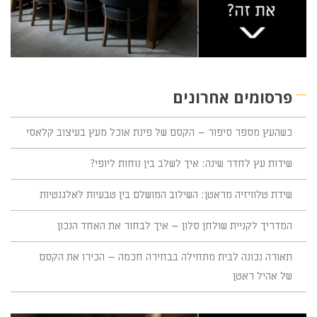
פרסומים אחרונים
כשהעץ מספר סיפור – הקסם של פינת אוכל מעץ בעיצוב קלאסי
שידות עץ לחדר שינה: איך לשלב בין נוחות ליופי?
שידת טלוויזיה מראטן: השילוב המושלם בין טבעיות לאלגנטיות
המדריך לקניית שולחן סלון – איך לבחור את האחד הנכון
תאורה נכונה לבית מתחילה בבחירה חכמה – הכירו את הקסם
של אהיל ראטן