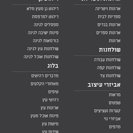
ארונות ויטרינה
ריהוט גן מעץ מלא
ספריות לבית
ריהוט למרפסת
ארונות בגדים
ספסלים לגינה
ארונות ספרים
פינות ישיבה לגינה
ארונות
כורסאות לגינה
שולחנות עץ לגינה
שולחנות
שולחנות אוכל לגינה
שולחנות עבודה
בלוג
שולחנות קפה
שולחנות צד
מדברים רהיטים
מאחורי הקלעים
אביזרי עיצוב
טיפים
מראות
רהיטי עץ
טפטים
ארונות עץ
קערות ועציצים
פינות אוכל מעץ
אביזרי נוי
מיטות עץ
מדפים
שידות עץ