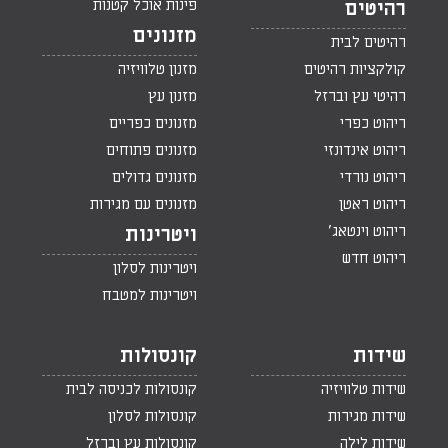
פינות אוכל קטנות
רהיטים
מזנונים
רהיטים לבית
קולקציות רהיטים
מזנון טלוויזיה
רהיטי עץ וברזל
מזנון עץ
ריהוט כפרי
מזנונים כפריים
ריהוט אינדונזי
מזנונים פתוחים
ריהוט נורדי
מזנונים גדולים
ריהוט ראטן
מזנונים עם מגירות
ריהוט וינטאג'
ויטרינות
ריהוט חדש
ויטרינות לסלון
ויטרינות למטבח
שידות
קונסולות
שידות טלוויזיה
קונסולות לכניסה לבית
שידות מגירות
קונסולות לסלון
שידות לילה
קונסולות עץ וברזל