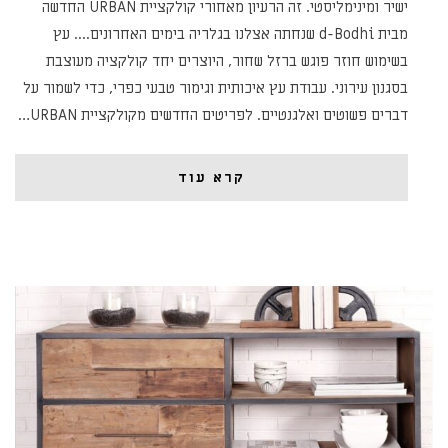
ישיר ומינימליסטי. זה הרעיון מאחורי קולקציית URBAN החדשה
מבית d-Bodhi שנחתה אצלנו בגלריה בימים האחרונים.... עץ
בשימוש חוזר פוגש ברזל שחור, היוצרים יחד קולקציה מעוצבת
בסגנון עירוני. עבודת עץ איכותית וגימור טבעי כפרי, כדי לשמור על
דברים פשוטים ואלגנטיים. לפריטים החדשים מקולקציית URBAN…
קרא עוד