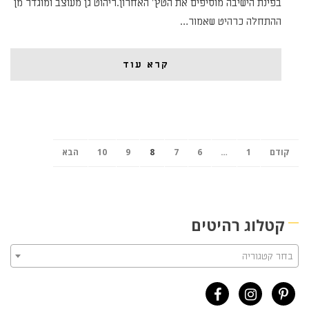
בפינת הישיבה מוסיפים את הטץ' האחרון.ריהוט גן מעוצב ומוגדר מן
ההתחלה כרהיט שאמור…
קרא עוד
קודם
1
…
6
7
8
9
10
הבא
קטלוג רהיטים
בחר קטגוריה