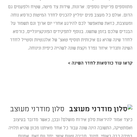
מתווספים פריטים נוספים: ארונות, שידות צד מיטה, שטיח ולפעמים גם
הדום. אולם כל מעצב פנים ימליץ להכניס לחדר המיטות כורסא נוחה
ומעוצבת, כזאת שתאפשר לכם להירגע אחרי יום ארוך וגם תשמור על
הבגדים שלכם בזמן שתשנו. בנוסף לתפקידים הפונקציונליים, כורסא
לחדר שינה שהיא גם איכותית תוסיף טאצ' של אלגנטיות וסטייל לחדר
השינה ותגדיר איזור נפרד וקצת שונה לשהייה כיפית ונינוחה.
קראו עוד כורסאות לחדר השינה >
סלון מודרני מעוצב
כיצד אמור להיראות סלון אירוח מושלם? ובכן, כאשר מדובר בעיצוב
ואסתטיקה, התשובה הינה שונה עבור כל אחד מאיתנו מכוון שהיא תלויה
במידה רבה באופי, חינוך, סביבה וטעם אישי. יחד עם זאת, אמנות