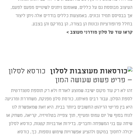
העיצוב מבוססת גם על כללים, שאומנם ניתנים לשינויים מפעם לפעם,
אך בבסיסם תמיד נכונים. באמצעות כללים בודדים אלה ניתן ליצור
בחלל פרופורציות נכונות הן בצורה, הן במרקם והן בצבע.
קראו עוד על סלון מודרני מעוצב >
כורסא לסלון
– פריט פשוט שעושה המון
זהו לא רק עוד מקום ישיבה שמוצע לאורח ולא רק תוספת סטנדרטית
לספת הסלון. עבור רבים מאיתנו, כורסת סלון מפנקת, משחררת ומרגיעה
היא בין פריטי הריהוט החשובים ביותר בבית. היא זאת שמאפשרת לנו
לנוח בסוף של יום עמוס ומעייף, תוך צפייה בטלוויזיה, קריאה, משחק או
שיחה עם בני המשפחה וחברים. בדירות אורבניות קטנות, כורסא לסלון
יכולה לחסוך במקום ולהציע אפשרויות שימוש נוספות. כך, כורסא