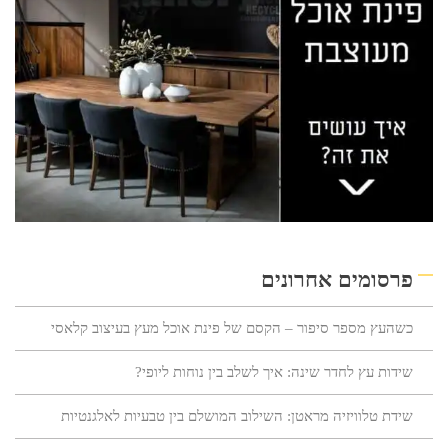
פרסומים אחרונים
כשהעץ מספר סיפור – הקסם של פינת אוכל מעץ בעיצוב קלאסי
שידות עץ לחדר שינה: איך לשלב בין נוחות ליופי?
שידת טלוויזיה מראטן: השילוב המושלם בין טבעיות לאלגנטיות