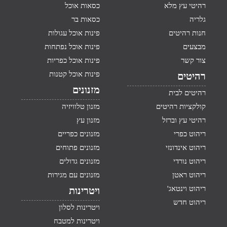
רהיטי עץ מלא
כסאות אוכל
גלריה
כסאות בר
חנות רהיטים
פינות אוכל עגולות
מבצעים
פינות אוכל נפתחות
צור קשר
פינות אוכל כפריות
פינות אוכל קטנות
רהיטים
מזנונים
רהיטים לבית
קולקציות רהיטים
מזנון טלוויזיה
רהיטי עץ וברזל
מזנון עץ
ריהוט כפרי
מזנונים כפריים
ריהוט אינדונזי
מזנונים פתוחים
ריהוט נורדי
מזנונים גדולים
ריהוט ראטן
מזנונים עם מגירות
ריהוט וינטאג'
ויטרינות
ריהוט חדש
ויטרינות לסלון
ויטרינות למטבח