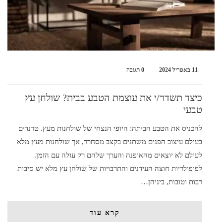
11 באפריל 2024
0 תגובה
כיצד תשדר/י את עוצמת הטבע בבית? שולחן עץ
טבעי
להכניס את הטבע הביתה: היופי הנצחי של שולחנות מעץ. טרנדים
בעולם עיצוב הפנים משתנים בקצב מסחרר, אך שולחנות מעץ מלא
לעולם לא יוצאים מהאופנה והערך שלהם רק עולה עם הזמן.
לפופולריות חוצה העידנים והתרבויות של שולחן עץ מלא יש סיבות
רבות וטובות, ביניהן…
קרא עוד