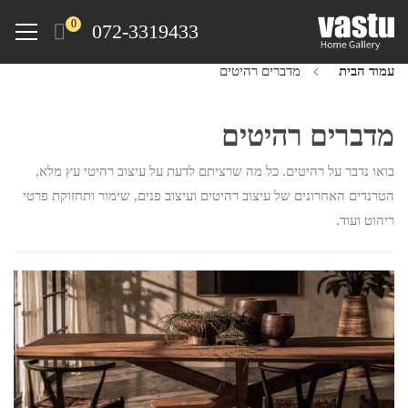
Ski
Menu
0
072-3319433
t
mai
עמוד הבית
מדברים רהיטים
conten
מדברים רהיטים
בואו נדבר על רהיטים. כל מה שרציתם לדעת על עיצוב רהיטי עץ מלא,
הטרנדים האחרונים של עיצוב רהיטים ועיצוב פנים, שימור ותחזוקת פרטי
ריהוט ועוד.