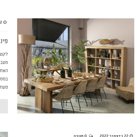
2 בינואר 2023
פינ
לקטלו
מעבר
האחר
במסג
סעוד
22 בדצמבר 2022
0 תגובה