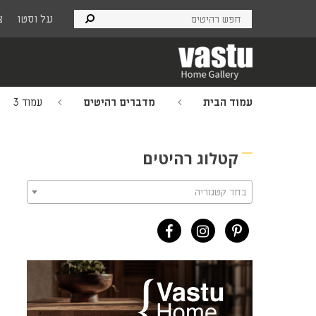
Ski
על וסטו
צ
t
mai
conten
עמוד הבית
מדברים רהיטים
עמוד 3
קטלוג רהיטים
בחר קטגוריה