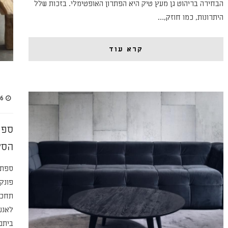
הבחירה בריהוט גן מעץ טיק היא הפתרון האופטימלי. בזכות שלל
היתרונות, כמו חוזק,…
קרא עוד
26 בפברו
ספת
הסל
ספת 
פונקצ
תחכו
לאנש
ביתם 