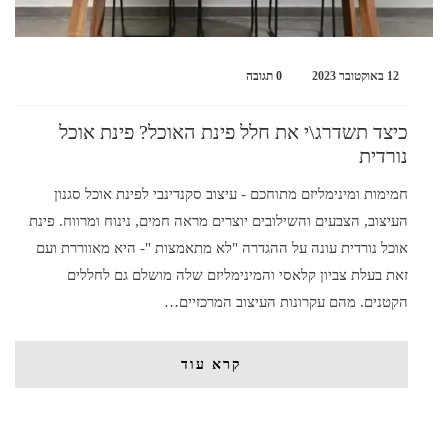
12 באוקטובר 2023
0 תגובה
כיצד תשדרג\י את חלל פינת האוכל? פינת אוכל
נורדית
חמימות ומינימליזם מתוחכם - עיצוב סקנדינבי לפינת אוכל סגנון
העיצוב, הצבעים והשילובים יוצרים מראה חמים, נינוח ומרווח. פינת
אוכל נורדית עונה על ההגדרה "לא מתאמצות "- היא מאווררת ועם
זאת בעלת צביון קלאסי והמינימליזם שלה מושלם גם לחללים
הקטנים. מהם עקרונות העיצוב המרכזיים…
קרא עוד