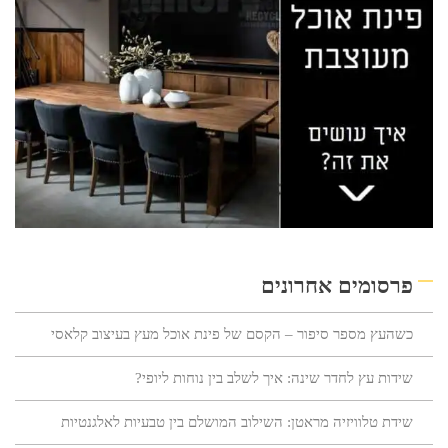
פרסומים אחרונים
כשהעץ מספר סיפור – הקסם של פינת אוכל מעץ בעיצוב קלאסי
שידות עץ לחדר שינה: איך לשלב בין נוחות ליופי?
שידת טלוויזיה מראטן: השילוב המושלם בין טבעיות לאלגנטיות