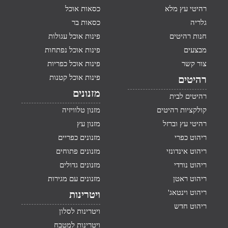
רהיטי עץ מלא
כסאות אוכל
גלריה
כסאות בר
חנות רהיטים
פינות אוכל עגולות
מבצעים
פינות אוכל נפתחות
צור קשר
פינות אוכל כפריות
פינות אוכל קטנות
רהיטים
מזנונים
רהיטים לבית
קולקציות רהיטים
מזנון טלוויזיה
רהיטי עץ וברזל
מזנון עץ
ריהוט כפרי
מזנונים כפריים
ריהוט אינדונזי
מזנונים פתוחים
ריהוט נורדי
מזנונים גדולים
ריהוט ראטן
מזנונים עם מגירות
ריהוט וינטאג'
ויטרינות
ריהוט חדש
ויטרינות לסלון
ויטרינות למטבח