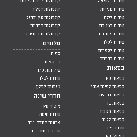
שידות טלוויזיה
קונסולות לכניסה לבית
שידות מגירות
קונסולות לסלון
שידות לילה
קונסולות עץ וברזל
שידות למטבח
קונסולות כפריות
שידות פתוחות
קונסולות עם מגירות
שידות לסלון
סלונים
שידות לספרים
ספות
שידות לכניסה
כורסאות
כסאות
שולחנות סלון
כסאות עץ
שידות לסלון
כסאות לפינת אוכל
מזנונים לסלון
כסאות גבוהים
חדרי שינה
כסאות בד
מיטות עץ
כסאות מטבח
שידות מיטה
כסאות לגינה
ארונות לחדר שינה
שרפרפים
שטיחים וטפטים
ספסלי עץ