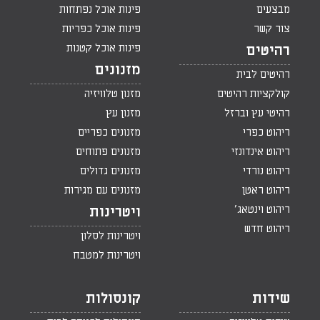
מבצעים
פינות אוכל נפתחות
צור קשר
פינות אוכל כפריות
פינות אוכל קטנות
רהיטים
מזנונים
רהיטים לבית
קולקציות רהיטים
מזנון טלוויזיה
רהיטי עץ וברזל
מזנון עץ
ריהוט כפרי
מזנונים כפריים
ריהוט אינדונזי
מזנונים פתוחים
ריהוט נורדי
מזנונים גדולים
ריהוט ראטן
מזנונים עם מגירות
ריהוט וינטאג'
ויטרינות
ריהוט חדש
ויטרינות לסלון
ויטרינות למטבח
שידות
קונסולות