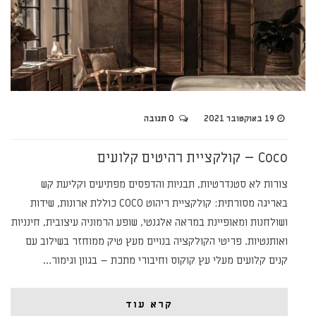
19 באוקטובר 2021
0 תגובה
Coco – קולקציית רהיטים קלועים
צורות לא סטנדרטיות, תבניות והדפסים מפתיעים וקליעת קש
באריגה מסורתית: קולקציית ריהוט COCO כוללת ארונות, שידות
ושולחנות ומאופיינת במראה אלגנטי, שופע הרמוניה עיצובית, חינניות
ואותנטיות. פריטי הקולקציה בנויים מעץ טיק ממוחזר בשילוב עם
קנים קלועים מעלי עץ קוקוס וחיבורי מתכת – בגוון וגימור…
קרא עוד